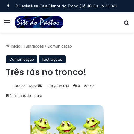
O Leviatã se Cala Diante do Trono (Jó 40:6 a Jó 41:34)
Menu
B
Início
/
Ilustrações
/
Comunicação
Comunicação
Ilustrações
Três rãs no tronco!
Mande
Site do Pastor
08/09/2014
4
157
um
2 minutos de leitura
e-
mail