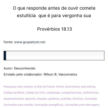
O que responde antes de ouvir comete
estultícia
que é para vergonha sua
Provérbios 18.13
Fonte:
www.gospelcom.net
Autor: Desconhecido
Enviado pelo colaborador: Wilson B. Vasconcelos
Pesquisas mais comuns no Site do Pastor: Animo, atrevimento, auto estima,
Código da Bíblia, Código da Vinci, compaixão, companheirismo, conformismo,
desprendimento, egoísmo, empatia, ganância, gratidão, histórias, ilustração,
ilustrações para sermão, ilustrações evangélicas, ilustrações para mensagens,