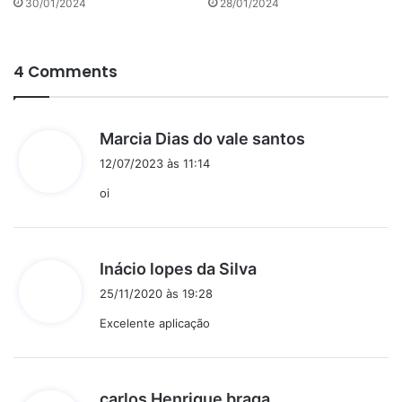
30/01/2024
28/01/2024
4 Comments
d
Marcia Dias do vale santos
i
12/07/2023 às 11:14
s
oi
s
e
:
d
Inácio lopes da Silva
i
25/11/2020 às 19:28
s
Excelente aplicação
s
e
:
d
carlos Henrique braga