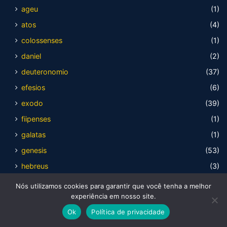
ageu
(1)
atos
(4)
colossenses
(1)
daniel
(2)
deuteronomio
(37)
efesios
(6)
exodo
(39)
fiipenses
(1)
galatas
(1)
genesis
(53)
hebreus
(3)
ICorintios
(3)
Nós utilizamos cookies para garantir que você tenha a melhor
experiência em nosso site.
isaias
(4)
Ok
Política de privacidade
joao
(6)
Facebook
X
WhatsApp
Telegram
Viber