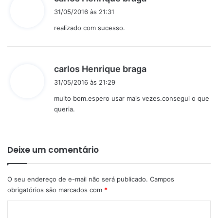
i
31/05/2016 às 21:31
s
realizado com sucesso.
s
e
:
d
carlos Henrique braga
i
31/05/2016 às 21:29
s
muito bom.espero usar mais vezes.consegui o que
s
queria.
e
:
Deixe um comentário
O seu endereço de e-mail não será publicado.
Campos
obrigatórios são marcados com
*
C