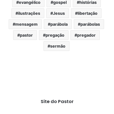
evangélico
gospel
histórias
ilustrações
Jesus
libertação
mensagem
parábola
parábolas
pastor
pregação
pregador
sermão
Site do Pastor