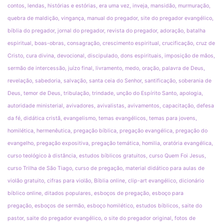
contos, lendas, histórias e estórias, era uma vez, inveja, mansidão, murmuração,
quebra de maldição, vingança, manual do pregador, site do pregador evangélico,
bíblia do pregador, jornal do pregador, revista do pregador, adoração, batalha
espiritual, boas-obras, consagração, crescimento espiritual, crucificação, cruz de
Cristo, cura divina, devocional, discipulado, dons espirituais, imposição de mãos,
sermão de intercessão, juízo final, livramento, medo, oração, palavra de Deus,
revelação, sabedoria, salvação, santa ceia do Senhor, santificação, soberania de
Deus, temor de Deus, tribulação, trindade, unção do Espírito Santo, apologia,
autoridade ministerial, avivadores, avivalistas, avivamentos, capacitação, defesa
da fé, didática cristã, evangelismo, temas evangélicos, temas para jovens,
homilética, hermenêutica, pregação bíblica, pregação evangélica, pregação do
evangelho, pregação expositiva, pregação temática, homilia, oratória evangélica,
curso teológico à distância, estudos bíblicos gratuitos, curso Quem Foi Jesus,
curso Trilha de São Tiago, curso de pregação, material didático para aulas de
violão gratuito, cifras para violão, Bíblia online, clip-art evangélico, dicionário
bíblico online, ditados populares, esboços de pregação, esboço para
pregação, esboços de sermão, esboço homilético, estudos bíblicos, saite do
pastor, saite do pregador evangélico, o site do pregador original, fotos de