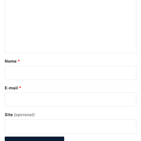
o
m
e
n
t
á
r
Nome
*
i
o
*
E-mail
*
Site
(opcional)