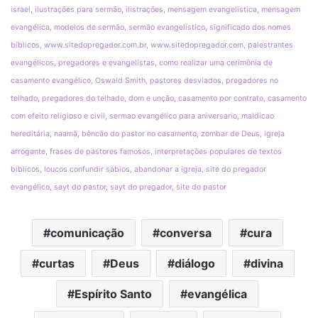
israel, ilustrações para sermão, ilistrações, mensagem evangelística, mensagem
evangélica, modelos de sermão, sermão evangelístico, significado dos nomes
bíblicos, www.sitedopregador.com.br, www.sitedopregador.com, palestrantes
evangélicos, pregadores e evangelistas, como realizar uma cerimônia de
casamento evangélico, Oswald Smith, pastores desviados, pregadores no
telhado, pregadores do telhado, dom e unção, casamento por contrato, casamento
com efeito religioso e civil, sermao evangélico para aniversario, maldicao
hereditária, naamã, bêncão do pastor no casamento, zombar de Deus, igreja
arrogante, frases de pastores famosos, interpretações populares de textos
bíblicos, loucos confundir sábios, abandonar a igreja, site do pregador
evangélico, sayt do pastor, sayt do pregador, site do pastor
comunicação
conversa
cura
curtas
Deus
diálogo
divina
Espírito Santo
evangélica