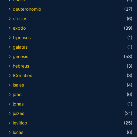
deuteronomio
(37)
efesios
(6)
exodo
(39)
fiipenses
(1)
galatas
(1)
genesis
(53)
hebreus
(3)
ICorintios
(3)
isaias
(4)
joao
(6)
jonas
(1)
juízes
(21)
levitico
(25)
lucas
(6)