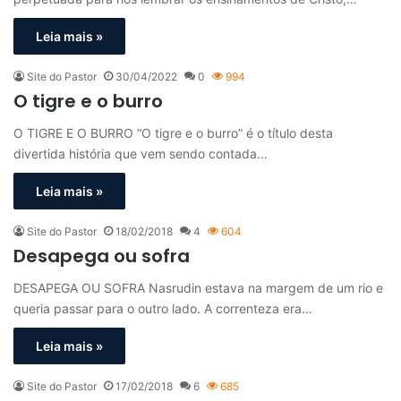
Leia mais »
Site do Pastor
30/04/2022
0
994
O tigre e o burro
O TIGRE E O BURRO “O tigre e o burro” é o título desta
divertida história que vem sendo contada…
Leia mais »
Site do Pastor
18/02/2018
4
604
Desapega ou sofra
DESAPEGA OU SOFRA Nasrudin estava na margem de um rio e
queria passar para o outro lado. A correnteza era…
Leia mais »
Site do Pastor
17/02/2018
6
685