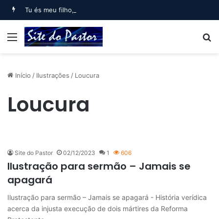
Tu és meu filho, Eu hoje te gerei (Salmo 2)
Menu
B
Início
/
Ilustrações
/
Loucura
Loucura
Site do Pastor
02/12/2023
1
606
Ilustração para sermão – Jamais se
apagará
Ilustração para sermão – Jamais se apagará - História verídica
acerca da injusta execução de dois mártires da Reforma