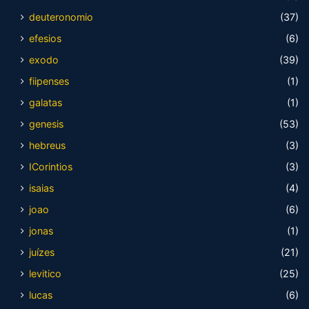
deuteronomio
(37)
efesios
(6)
exodo
(39)
fiipenses
(1)
galatas
(1)
genesis
(53)
hebreus
(3)
ICorintios
(3)
isaias
(4)
joao
(6)
jonas
(1)
juízes
(21)
levitico
(25)
lucas
(6)