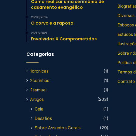
Como realizar uma cerimônia de
Biografia
casamento evangélico
Diversos
28/08/2014
O corvo e a raposa
Esboços 
28/12/2021
Estudos B
Envolvidos X Comprometidos
Ilustraçõ
Sobre nós
Categorias
Política 
1cronicas
(1)
Termos d
2corintios
(1)
Contrato
2samuel
(1)
Artigos
(203)
Ceia
(1)
Desafios
(1)
Sobre Assuntos Gerais
(29)