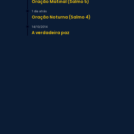
Oração Matinal (Salmo 5)
1 dia atrás
Oração Noturna (Salmo 4)
14/10/2014
A verdadeira paz