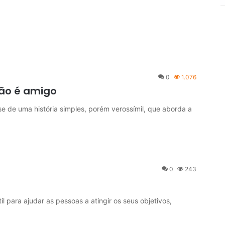
0
1.076
não é amigo
se de uma história simples, porém verossímil, que aborda a
0
243
l para ajudar as pessoas a atingir os seus objetivos,