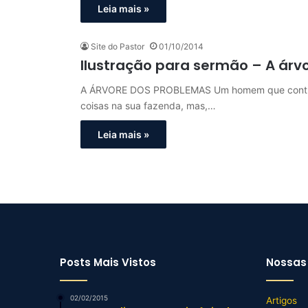
Leia mais »
Site do Pastor
01/10/2014
Ilustração para sermão – A árv
A ÁRVORE DOS PROBLEMAS Um homem que contrato
coisas na sua fazenda, mas,…
Leia mais »
Posts Mais Vistos
Nossas 
02/02/2015
Artigos