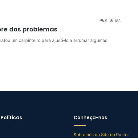
5
188
ore dos problemas
u um carpinteiro para ajudá-lo a arrumar algumas
Políticas
Conheça-nos
Sobre nós do Site do Pastor