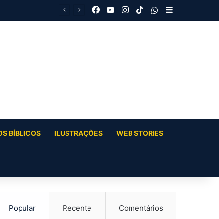
Facebook
YouTube
Instagram
TikTok
WhatsApp
Barra Latera
S BÍBLICOS
ILUSTRAÇÕES
WEB STORIES
Popular
Recente
Comentários