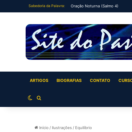
Sabedoria da Palavra:
Eu me deitei e dormi (Salmo 3)
ARTIGOS
BIOGRAFIAS
CONTATO
CURS
Switch skin
Buscar por
Início
/
Ilustrações
/
Equilíbrio