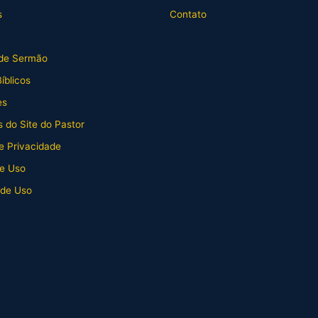
s
Contato
de Sermão
íblicos
es
 do Site do Pastor
de Privacidade
e Uso
 de Uso