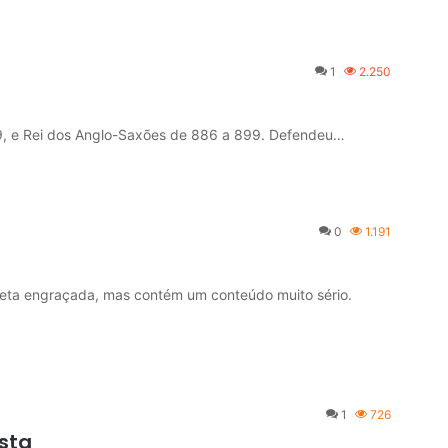
1
2.250
899, e Rei dos Anglo-Saxões de 886 a 899. Defendeu…
0
1.191
rieta engraçada, mas contém um conteúdo muito sério.
1
726
sta