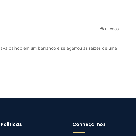
0
86
va caindo em um barranco e se agarrou às raízes de uma
Políticas
Conheça-nos