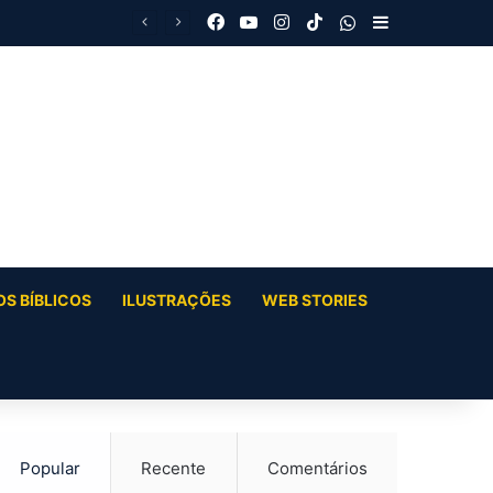
Facebook
YouTube
Instagram
TikTok
WhatsApp
Barra Latera
S BÍBLICOS
ILUSTRAÇÕES
WEB STORIES
Popular
Recente
Comentários