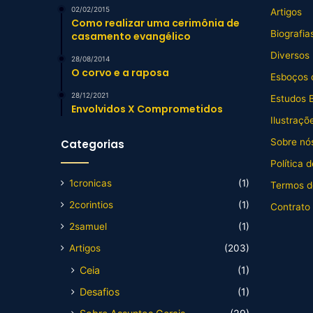
02/02/2015
Artigos
Como realizar uma cerimônia de
Biografia
casamento evangélico
Diversos
28/08/2014
O corvo e a raposa
Esboços 
28/12/2021
Estudos B
Envolvidos X Comprometidos
Ilustraçõ
Sobre nós
Categorias
Política 
1cronicas
(1)
Termos d
2corintios
(1)
Contrato
2samuel
(1)
Artigos
(203)
Ceia
(1)
Desafios
(1)