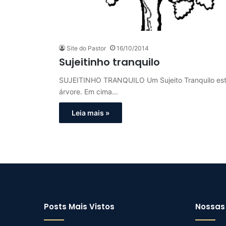
Site do Pastor
16/10/2014
Sujeitinho tranquilo
SUJEITINHO TRANQUILO Um Sujeito Tranquilo esta
árvore. Em cima…
Leia mais »
Posts Mais Vistos
Nossas 