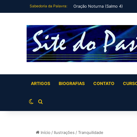
Sabedoria da Palavra:
Eu me deitei e dormi (Salmo 3)
ARTIGOS
BIOGRAFIAS
CONTATO
CURS
Switch skin
Buscar por
Início
/
Ilustrações
/
Tranquilidade