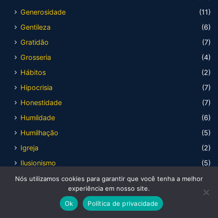
Generosidade
(11)
Gentileza
(6)
Gratidão
(7)
Grosseria
(4)
Hábitos
(2)
Hipocrisia
(7)
Honestidade
(7)
Humildade
(6)
Humilhação
(5)
Igreja
(2)
Ilusionismo
(5)
Indecisão
(2)
Nós utilizamos cookies para garantir que você tenha a melhor
experiência em nosso site.
Inexperiência
(4)
Ok
Política de privacidade
Infantilidade
(3)