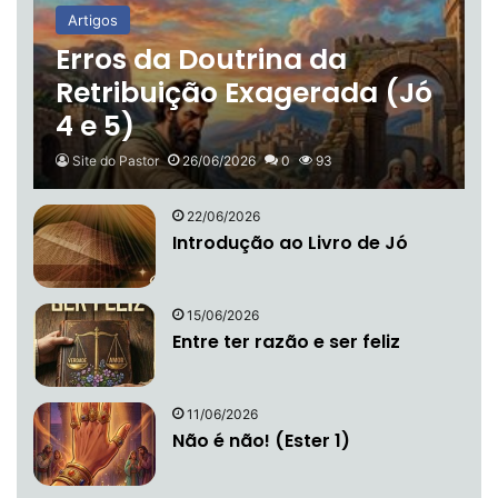
Artigos
Erros da Doutrina da
Retribuição Exagerada (Jó
4 e 5)
Site do Pastor
26/06/2026
0
93
22/06/2026
Introdução ao Livro de Jó
15/06/2026
Entre ter razão e ser feliz
11/06/2026
Não é não! (Ester 1)