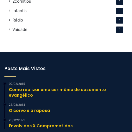
2corintios
1
Infantis
1
Rádio
1
Vaidade
1
Posts Mais Vistos
02/02/2015
Como realizar uma cerimônia de casamento
evangélico
28/08/2014
O corvo e a raposa
28/12/2021
Envolvidos X Comprometidos