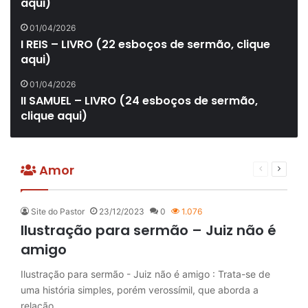
aqui)
01/04/2026
I REIS – LIVRO (22 esboços de sermão, clique
aqui)
01/04/2026
II SAMUEL – LIVRO (24 esboços de sermão,
clique aqui)
Amor
Página
Próxim
anterior
página
Site do Pastor
23/12/2023
0
1.076
Ilustração para sermão – Juiz não é
amigo
Ilustração para sermão - Juiz não é amigo : Trata-se de
uma história simples, porém verossímil, que aborda a
relação…