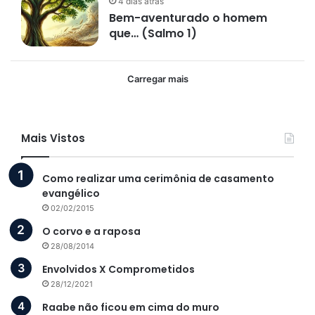
4 dias atrás
Bem-aventurado o homem
que… (Salmo 1)
Carregar mais
Mais Vistos
Como realizar uma cerimônia de casamento
evangélico
02/02/2015
O corvo e a raposa
28/08/2014
Envolvidos X Comprometidos
28/12/2021
Raabe não ficou em cima do muro