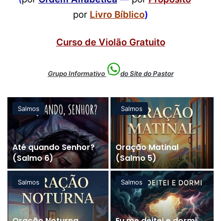
por
Livro Bíblico
)
Curso de Violão Gratuito
Grupo Informativo
do Site do Pastor
Salmos
Salmos
ó
Até quando Senhor?
Oração Matinal
(Salmo 6)
(Salmo 5)
Salmos
Salmos
Oração Noturna
Eu me deitei e dormi