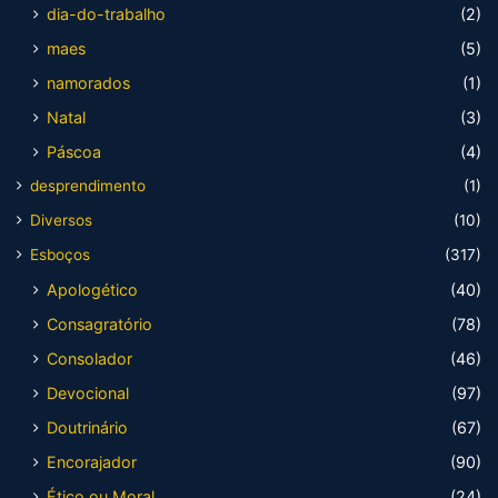
dia-do-trabalho
(2)
maes
(5)
namorados
(1)
Natal
(3)
Páscoa
(4)
desprendimento
(1)
Diversos
(10)
Esboços
(317)
Apologético
(40)
Consagratório
(78)
Consolador
(46)
Devocional
(97)
Doutrinário
(67)
Encorajador
(90)
Ético ou Moral
(24)