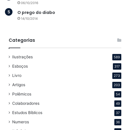
06/10/2016
O prego do diabo
14/10/2014
Categorias
Ilustrações
589
Esboços
317
Livro
273
Artigos
203
Polêmicos
54
Colaboradores
49
Estudos Bíblicos
37
Numeros
36