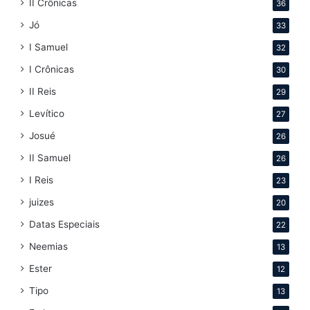
II Crônicas
36
Jó
33
I Samuel
32
I Crônicas
30
II Reis
29
Levítico
27
Josué
26
II Samuel
26
I Reis
23
juizes
20
Datas Especiais
22
Neemias
13
Ester
12
Tipo
13