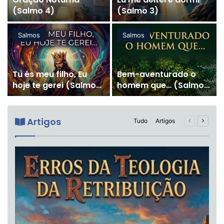
(Salmo 4)
(Salmo 3)
Salmos
Salmos
Tu és meu filho, Eu
Bem-aventurado o
hoje te gerei (Salmo
homem que… (Salmo
2)
1)
Artigos
Página
Próxim
Tudo
Artigos
anterior
página