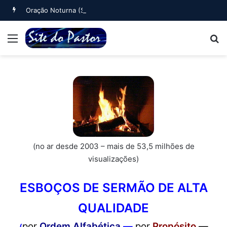
Oração Noturna (Salmo 4)
Menu
B
(no ar desde 2003 – mais de 53,5 milhões de
visualizações)
ESBOÇOS DE SERMÃO DE ALTA
QUALIDADE
por
Ordem Alfabética
—
por
Propósito
—
(