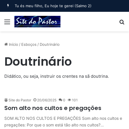
Tu és meu filho, Eu hoje te gerei (Salmo 2)
Menu
B
Início
/
Esboços
/
Doutrinário
Doutrinário
Didático, ou seja, instruir os crentes na sã doutrina.
Site do Pastor
20/06/2025
0
101
Som alto nos cultos e pregações
SOM ALTO NOS CULTOS E PREGAÇÕES Som alto nos cultos e
pregações: Por que o som está tão alto nos cultos?…