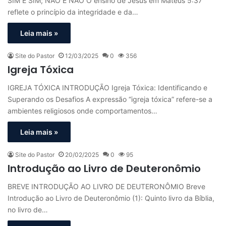
SIM É SIM; NÃO É NÃO O ensino de Jesus em Mateus 5:37
reflete o princípio da integridade e da…
Leia mais »
Site do Pastor
12/03/2025
0
356
Igreja Tóxica
IGREJA TÓXICA INTRODUÇÃO Igreja Tóxica: Identificando e
Superando os Desafios A expressão “igreja tóxica” refere-se a
ambientes religiosos onde comportamentos…
Leia mais »
Site do Pastor
20/02/2025
0
95
Introdução ao Livro de Deuteronômio
BREVE INTRODUÇÃO AO LIVRO DE DEUTERONÔMIO Breve
Introdução ao Livro de Deuteronômio (1): Quinto livro da Bíblia,
no livro de…