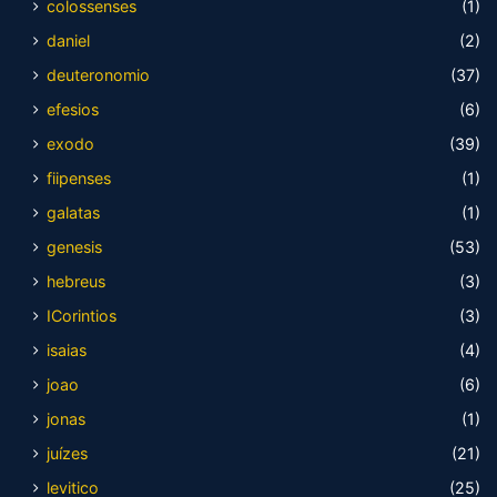
colossenses
(1)
daniel
(2)
deuteronomio
(37)
efesios
(6)
exodo
(39)
fiipenses
(1)
galatas
(1)
genesis
(53)
hebreus
(3)
ICorintios
(3)
isaias
(4)
joao
(6)
jonas
(1)
juízes
(21)
levitico
(25)