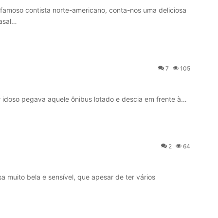
amoso contista norte-americano, conta-nos uma deliciosa
casal…
7
105
doso pegava aquele ônibus lotado e descia em frente à…
2
64
uito bela e sensível, que apesar de ter vários