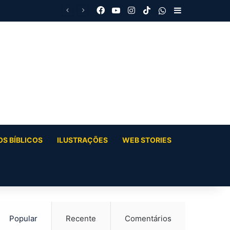
Facebook
YouTube
Instagram
TikTok
WhatsApp
Barra Latera
S BÍBLICOS
ILUSTRAÇÕES
WEB STORIES
Popular
Recente
Comentários