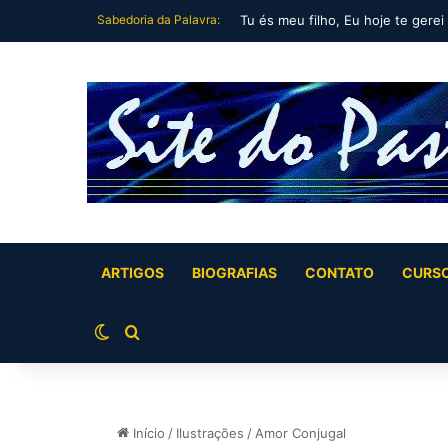
Sabedoria da Palavra:
Tu és meu filho, Eu hoje te gerei
ARTIGOS
BIOGRAFIAS
CONTATO
CURS
Switch skin
Buscar por
Início
/
Ilustrações
/
Amor Conjugal