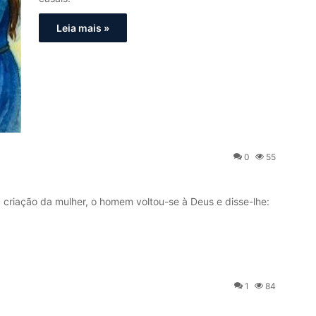
Leia mais »
0
55
ação da mulher, o homem voltou-se à Deus e disse-lhe:
1
84