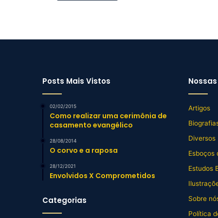
Posts Mais Vistos
Nossas 
02/02/2015
Artigos
Como realizar uma cerimônia de
Biografia
casamento evangélico
Diversos
28/08/2014
O corvo e a raposa
Esboços 
28/12/2021
Estudos B
Envolvidos X Comprometidos
Ilustraçõ
Sobre nós
Categorias
Política 