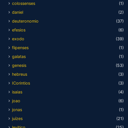
colossenses
(1)
daniel
(2)
deuteronomio
(37)
efesios
(6)
exodo
(39)
fiipenses
(1)
galatas
(1)
genesis
(53)
hebreus
(3)
ICorintios
(3)
isaias
(4)
joao
(6)
jonas
(1)
juízes
(21)
levitico
(25)