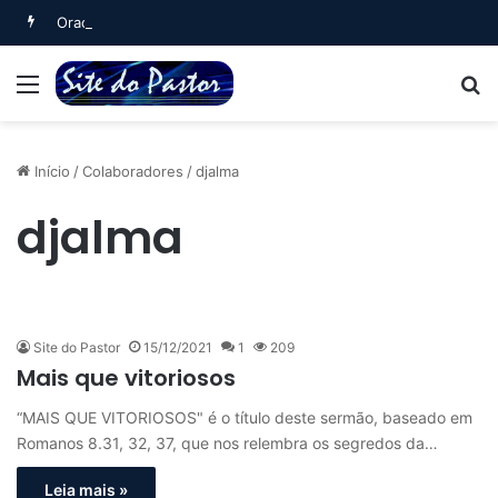
Oração Matinal (Salmo 5)
Menu
B
Início
/
Colaboradores
/
djalma
djalma
Site do Pastor
15/12/2021
1
209
Mais que vitoriosos
“MAIS QUE VITORIOSOS" é o título deste sermão, baseado em
Romanos 8.31, 32, 37, que nos relembra os segredos da…
Leia mais »