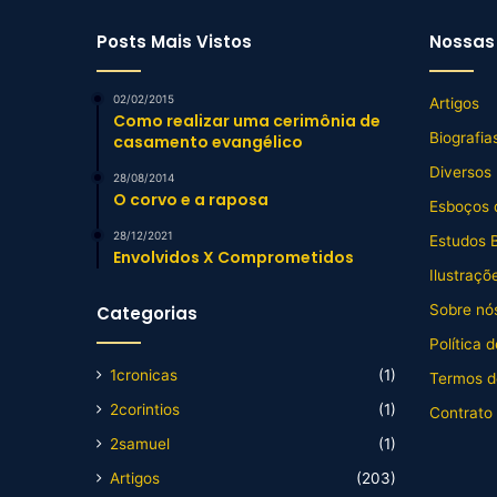
Posts Mais Vistos
Nossas 
02/02/2015
Artigos
Como realizar uma cerimônia de
Biografia
casamento evangélico
Diversos
28/08/2014
O corvo e a raposa
Esboços 
28/12/2021
Estudos B
Envolvidos X Comprometidos
Ilustraçõ
Sobre nós
Categorias
Política 
1cronicas
(1)
Termos d
2corintios
(1)
Contrato
2samuel
(1)
Artigos
(203)