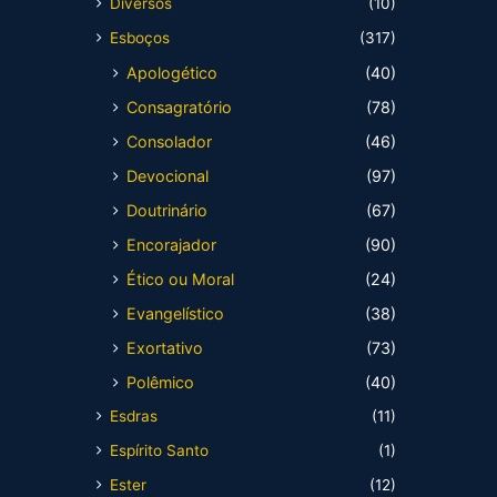
Diversos
(10)
Esboços
(317)
Apologético
(40)
Consagratório
(78)
Consolador
(46)
Devocional
(97)
Doutrinário
(67)
Encorajador
(90)
Ético ou Moral
(24)
Evangelístico
(38)
Exortativo
(73)
Polêmico
(40)
Esdras
(11)
Espírito Santo
(1)
Ester
(12)