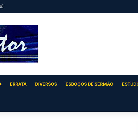
 (Jó 40:6 a Jó 41:34)
O
ERRATA
DIVERSOS
ESBOÇOS DE SERMÃO
ESTUDO