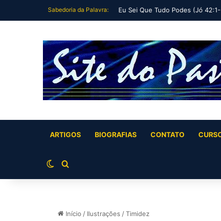
Sabedoria da Palavra:
O Leviatã se Cala Diante do Trono
ARTIGOS
BIOGRAFIAS
CONTATO
CURS
Switch skin
Buscar por
Início
/
Ilustrações
/
Timidez