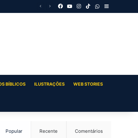
Facebook
YouTube
Instagram
TikTok
WhatsApp
Barra Latera
S BÍBLICOS
ILUSTRAÇÕES
WEB STORIES
Popular
Recente
Comentários