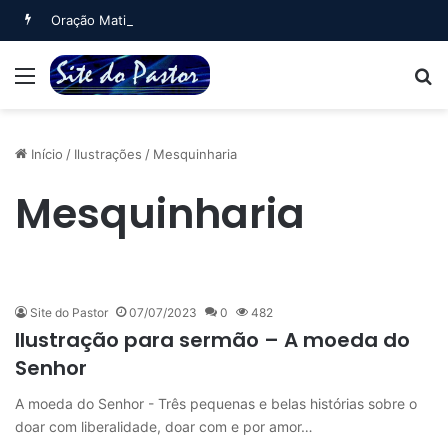
Oração Matinal (Salmo 5)
Menu
B
Início
/
Ilustrações
/
Mesquinharia
Mesquinharia
Site do Pastor
07/07/2023
0
482
Ilustração para sermão – A moeda do
Senhor
A moeda do Senhor - Três pequenas e belas histórias sobre o
doar com liberalidade, doar com e por amor…