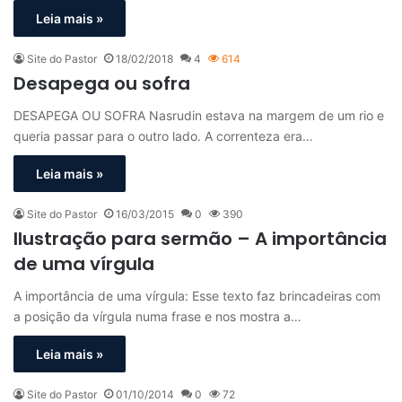
Leia mais »
Site do Pastor
18/02/2018
4
614
Desapega ou sofra
DESAPEGA OU SOFRA Nasrudin estava na margem de um rio e
queria passar para o outro lado. A correnteza era…
Leia mais »
Site do Pastor
16/03/2015
0
390
Ilustração para sermão – A importância
de uma vírgula
A importância de uma vírgula: Esse texto faz brincadeiras com
a posição da vírgula numa frase e nos mostra a…
Leia mais »
Site do Pastor
01/10/2014
0
72