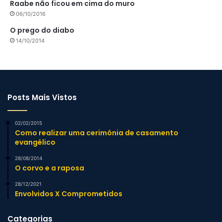
Raabe não ficou em cima do muro
06/10/2016
O prego do diabo
14/10/2014
Posts Mais Vistos
02/02/2015
Como realizar uma cerimônia de casamento
evangélico
28/08/2014
O corvo e a raposa
28/12/2021
Envolvidos X Comprometidos
Categorias