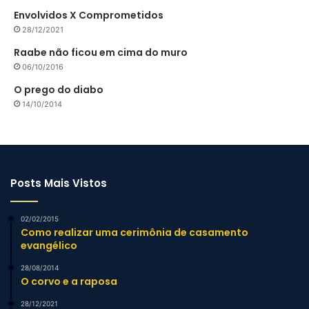
Envolvidos X Comprometidos
28/12/2021
Raabe não ficou em cima do muro
06/10/2016
O prego do diabo
14/10/2014
Posts Mais Vistos
02/02/2015
Como realizar uma cerimônia de casamento
evangélico
28/08/2014
O corvo e a raposa
28/12/2021