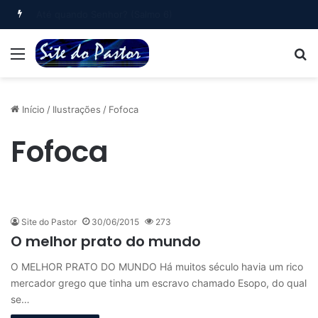
Oração Matinal (Salmo 5)
Menu
B
Início
/
Ilustrações
/
Fofoca
Fofoca
Site do Pastor
30/06/2015
273
O melhor prato do mundo
O MELHOR PRATO DO MUNDO Há muitos século havia um rico
mercador grego que tinha um escravo chamado Esopo, do qual
se…