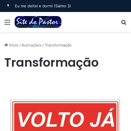
Eu me deitei e dormi (Salmo 3)
Menu
B
Início
/
Ilustrações
/
Transformação
Transformação