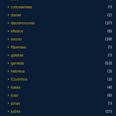
colossenses
(1)
daniel
(2)
deuteronomio
(37)
efesios
(6)
exodo
(39)
fiipenses
(1)
galatas
(1)
genesis
(53)
hebreus
(3)
ICorintios
(3)
isaias
(4)
joao
(6)
jonas
(1)
juízes
(21)