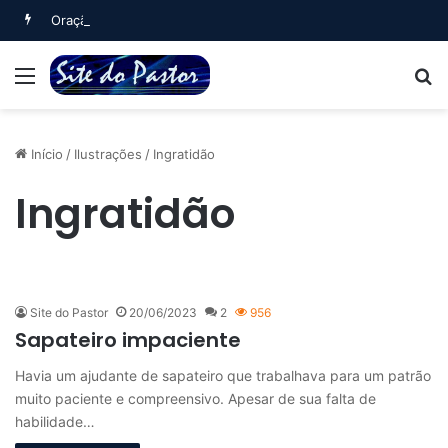
Oração Noturna (Salmo 4)
Menu
B
Início
/
Ilustrações
/
Ingratidão
Ingratidão
Site do Pastor
20/06/2023
2
956
Sapateiro impaciente
Havia um ajudante de sapateiro que trabalhava para um patrão
muito paciente e compreensivo. Apesar de sua falta de
habilidade…