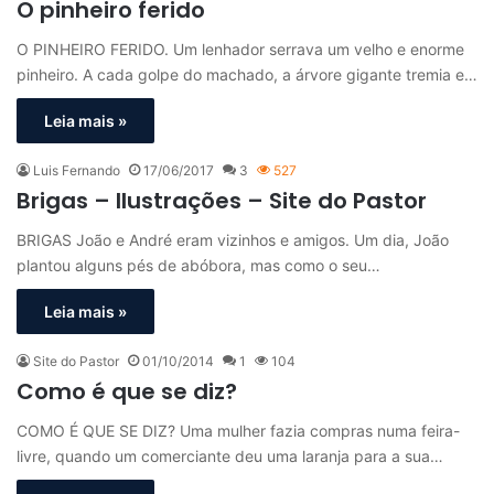
O pinheiro ferido
O PINHEIRO FERIDO. Um lenhador serrava um velho e enorme
pinheiro. A cada golpe do machado, a árvore gigante tremia e…
Leia mais »
Luis Fernando
17/06/2017
3
527
Brigas – Ilustrações – Site do Pastor
BRIGAS João e André eram vizinhos e amigos. Um dia, João
plantou alguns pés de abóbora, mas como o seu…
Leia mais »
Site do Pastor
01/10/2014
1
104
Como é que se diz?
COMO É QUE SE DIZ? Uma mulher fazia compras numa feira-
livre, quando um comerciante deu uma laranja para a sua…