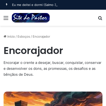
Eu me deitei e dormi (Salmo 3)
Menu
B
Início
/
Esboços
/
Encorajador
Encorajador
Encorajar o crente a desejar, buscar, conquistar, conservar
e desenvolver os dons, as promessas, os desafios e as
bênçãos de Deus.