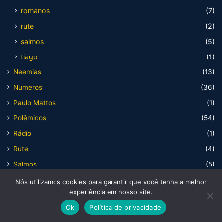
romanos
(7)
rute
(2)
salmos
(5)
tiago
(1)
Neemias
(13)
Numeros
(36)
Paulo Mattos
(1)
Polêmicos
(54)
Rádio
(1)
Rute
(4)
Salmos
(5)
sermões
(4)
Nós utilizamos cookies para garantir que você tenha a melhor
experiência em nosso site.
Tipo
(13)
Ok
Política de privacidade
biografia
(3)