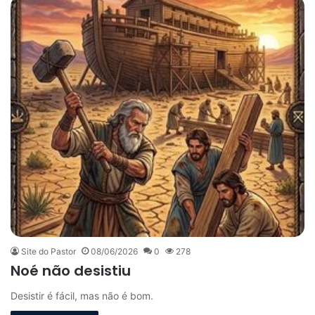
Site do Pastor
08/06/2026
0
278
Noé não desistiu
Desistir é fácil, mas não é bom.