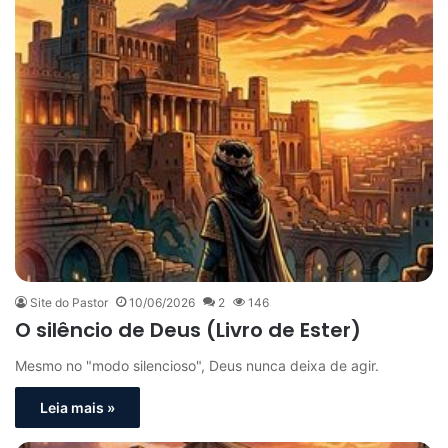
Site do Pastor
10/06/2026
2
146
O silêncio de Deus (Livro de Ester)
Mesmo no "modo silencioso", Deus nunca deixa de agir.
Leia mais »