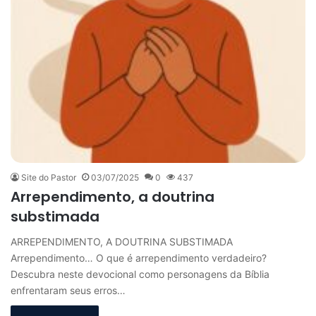
Site do Pastor
03/07/2025
0
437
Arrependimento, a doutrina
substimada
ARREPENDIMENTO, A DOUTRINA SUBSTIMADA
Arrependimento… O que é arrependimento verdadeiro?
Descubra neste devocional como personagens da Bíblia
enfrentaram seus erros…