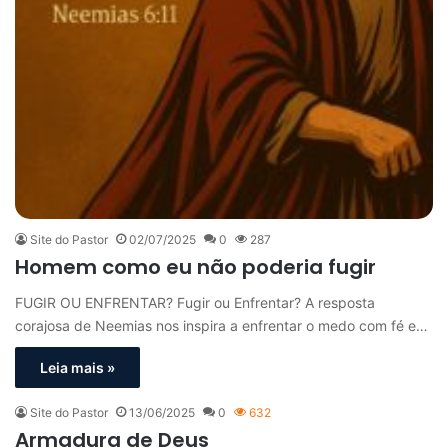
Site do Pastor
02/07/2025
0
287
Homem como eu não poderia fugir
FUGIR OU ENFRENTAR? Fugir ou Enfrentar? A resposta
corajosa de Neemias nos inspira a enfrentar o medo com fé e…
Leia mais »
Site do Pastor
13/06/2025
0
632
Armadura de Deus