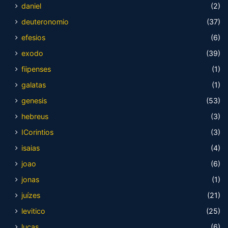
daniel
(2)
deuteronomio
(37)
efesios
(6)
exodo
(39)
fiipenses
(1)
galatas
(1)
genesis
(53)
hebreus
(3)
ICorintios
(3)
isaias
(4)
joao
(6)
jonas
(1)
juízes
(21)
levitico
(25)
lucas
(6)