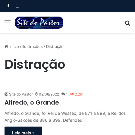
Oração Matinal (Salmo 5)
Menu
B
Início
/
Ilustrações
/
Distração
Distração
Site do Pastor
02/08/2022
1
2.261
Alfredo, o Grande
Alfredo, o Grande, foi Rei de Wessex, de 871 a 899, e Rei dos
Anglo-Saxões de 886 a 899. Defendeu…
Leia mais »