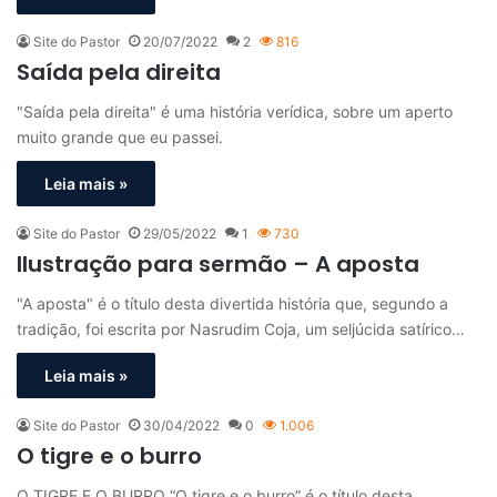
Site do Pastor
20/07/2022
2
816
Saída pela direita
"Saída pela direita" é uma história verídica, sobre um aperto
muito grande que eu passei.
Leia mais »
Site do Pastor
29/05/2022
1
730
Ilustração para sermão – A aposta
"A aposta" é o título desta divertida história que, segundo a
tradição, foi escrita por Nasrudim Coja, um seljúcida satírico…
Leia mais »
Site do Pastor
30/04/2022
0
1.006
O tigre e o burro
O TIGRE E O BURRO “O tigre e o burro” é o título desta