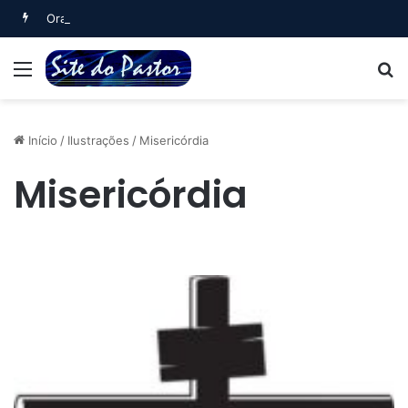
Oração Noturna (Salmo 4)
Menu
B
Início
/
Ilustrações
/
Misericórdia
Misericórdia