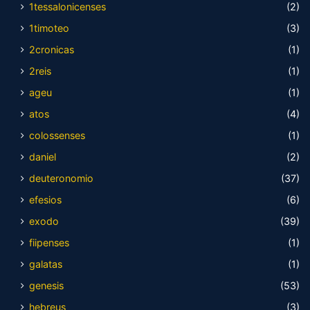
1tessalonicenses
(2)
1timoteo
(3)
2cronicas
(1)
2reis
(1)
ageu
(1)
atos
(4)
colossenses
(1)
daniel
(2)
deuteronomio
(37)
efesios
(6)
exodo
(39)
fiipenses
(1)
galatas
(1)
genesis
(53)
hebreus
(3)