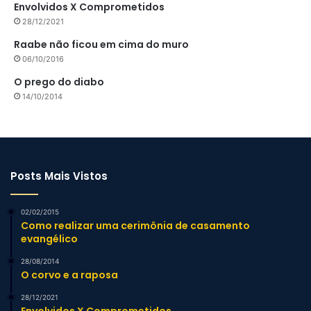
Envolvidos X Comprometidos
28/12/2021
Raabe não ficou em cima do muro
06/10/2016
O prego do diabo
14/10/2014
Posts Mais Vistos
02/02/2015
Como realizar uma cerimônia de casamento
evangélico
28/08/2014
O corvo e a raposa
28/12/2021