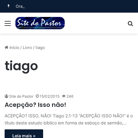
Oração Matinal (Salmo 5)
Menu
B
Início
/
Livro
/
tiago
tiago
Site do Pastor
15/02/2015
246
Acepção? Isso não!
ACEPÇÃO? ISSO, NÃO! Tiago 2.1-13 “ACEPÇÃO ISSO NÃO!” é o
título deste estudo bíblico em forma de esboço de sermão,…
Leia mais »