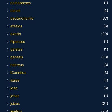
colossenses
(1)
daniel
(2)
deuteronomio
(37)
efesios
(6)
exodo
(39)
fiipenses
(1)
galatas
(1)
genesis
(53)
hebreus
(3)
ICorintios
(3)
isaias
(4)
joao
(6)
jonas
(1)
juízes
(21)
levitico
(25)