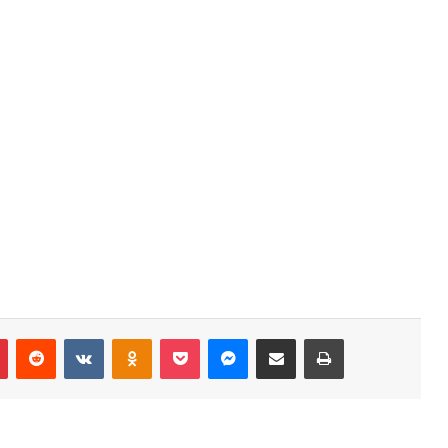
r
Pinterest
Reddit
VK
OK
Pocket
Messenger
Compartilhar via e-mail
Imprimir