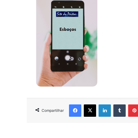
Facebook
X
Linkedin
Tumbl
Compartilhar