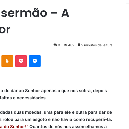
 sermão – A
or
0
482
2 minutos de leitura
VK
OK
Pocket
Messenger
a de dar ao Senhor apenas o que nos sobra, depois
faltas e necessidades.
 dadas duas moedas, uma para ele e outra para dar de
s rolou para um esgoto e não havia como recuperá-la.
da do Senhor!”
Quantos de nós nos assemelhamos a