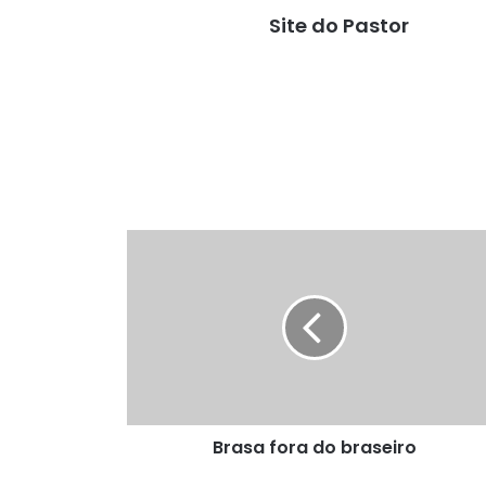
Site do Pastor
Brasa
fora
do
braseiro
Brasa fora do braseiro