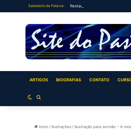
Sabedoria da Palavra:
Restauração Plena Vida Plena (Jó
ARTIGOS
BIOGRAFIAS
CONTATO
CURS
Switch skin
Buscar por
Início
/
Ilustrações
/
Ilustração para sermão – A m