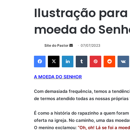
Ilustração para
moeda do Senh
Mande
Site do Pastor
07/07/2023
um
Facebook
X
Linkedin
Tumblr
Pinterest
Reddit
e-
mail
A MOEDA DO SENHOR
Com demasiada frequência, temos a tendênci
de termos atendido todas as nossas próprias 
É como a história do rapazinho a quem foram
oferta na igreja. No caminho, uma das moeda
O menino exclamou:
“Oh, oh! Lá se foi a moe