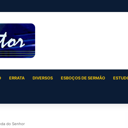
 42:10-17)
O
ERRATA
DIVERSOS
ESBOÇOS DE SERMÃO
ESTUDO
oeda do Senhor