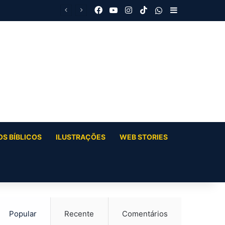
Facebook
YouTube
Instagram
TikTok
WhatsApp
Barra Latera
S BÍBLICOS
ILUSTRAÇÕES
WEB STORIES
Popular
Recente
Comentários