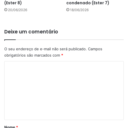
(Ester 8)
condenado (Ester 7)
20/06/2026
18/06/2026
Deixe um comentário
O seu endereço de e-mail não será publicado.
Campos
obrigatórios são marcados com
*
C
o
m
e
n
t
á
r
Nome
*