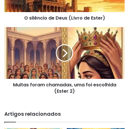
O silêncio de Deus (Livro de Ester)
Muitas
foram
chamadas,
uma
foi
escolhida
(Ester
2)
Muitas foram chamadas, uma foi escolhida
(Ester 2)
Artigos relacionados