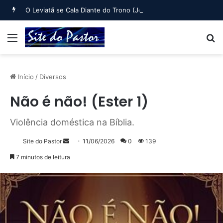
O Leviatã se Cala Diante do Trono (Jó 40:6 a Jó 41:34)
Menu
B
Início
/
Diversos
Não é não! (Ester 1)
Violência doméstica na Bíblia.
Mande
Site do Pastor
11/06/2026
0
139
um
7 minutos de leitura
e-
mail