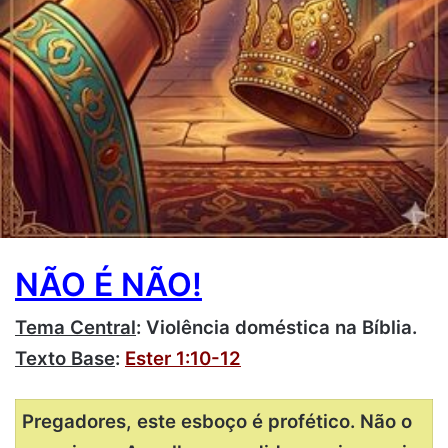
NÃO É NÃO!
Tema Central
:
Violência doméstica na Bíblia.
Texto Base
:
Ester 1:10-12
Pregadores, este esboço é profético. Não o