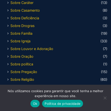
Sobre Caráter
(13)
Sobre Casamento
(8)
Sobre Deficiência
(3)
Sobre Drogras
(3)
Sobre Família
(19)
Sobre Igreja
(33)
Sobre Louvor e Adoração
(7)
Sobre Oração
(7)
Sobre política
(1)
Sobre Pregação
(15)
Sobre Religião
(60)
Sobre Saúde
(10)
Nós utilizamos cookies para garantir que você tenha a melhor
Colaboradores
(49)
experiência em nosso site.
david messias
(2)
Ok
Política de privacidade
Debora Santos
(1)
Facebook
X
WhatsApp
Telegram
Viber