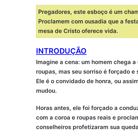
Pregadores, este esboço é um cha
Proclamem com ousadia que a festa
mesa de Cristo oferece vida.
INTRODUÇÃO
Imagine a cena: um homem chega a 
roupas, mas seu sorriso é forçado 
Ele é o convidado de honra, ou assi
mudou.
Horas antes, ele foi forçado a condu
com a coroa e roupas reais e procl
conselheiros profetizaram sua queda