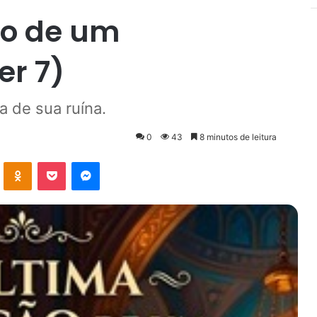
ão de um
er 7)
a de sua ruína.
0
43
8 minutos de leitura
VK
OK
Pocket
Messenger