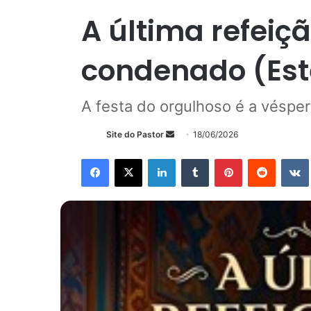
A última refeiç
condenado (Est
A festa do orgulhoso é a vésper
Mande
Site do Pastor
18/06/2026
um
Facebook
X
Linkedin
Tumblr
Pinterest
Reddit
e-
mail