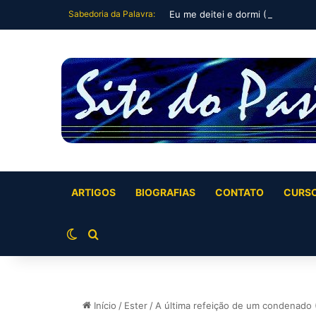
Sabedoria da Palavra:
Eu me deitei e dormi (Salmo 3)
ARTIGOS
BIOGRAFIAS
CONTATO
CURS
Switch skin
Buscar por
Início
/
Ester
/
A última refeição de um condenado (