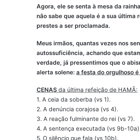
Agora, ele se senta à mesa da rainh
não sabe que aquela é a sua última 
prestes a ser proclamada.
Meus irmãos, quantas vezes nos sen
autossuficiência, achando que esta
verdade, já pressentimos que o abi
alerta solene:
a festa do orgulhoso é
CENAS
da última refeição de HAMÃ:
1. A ceia da soberba (vs 1).
2. A denúncia corajosa (vs 4).
3. A reação fulminante do rei (vs 7).
4. A sentença executada (vs 9b-10a)
5. O silêncio que fala (vs 10b).