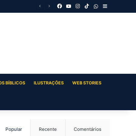
Facebook
YouTube
Instagram
TikTok
WhatsApp
Barra Latera
S BÍBLICOS
ILUSTRAÇÕES
WEB STORIES
Popular
Recente
Comentários