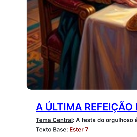
A ÚLTIMA REFEIÇÃ
Tema Central
: A festa do orgulhoso 
Texto Base
:
Ester 7