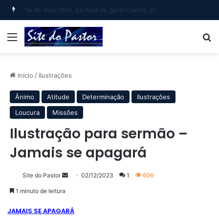
Bem-aventurado o homem que… (Salmo 1)
Menu
B
Início
/
Ilustrações
Ânimo
Atitude
Determinação
Ilustrações
Loucura
Missões
Ilustração para sermão –
Jamais se apagará
Mande
Site do Pastor
02/12/2023
1
606
um
1 minuto de leitura
e-
JAMAIS SE APAGARÁ
mail