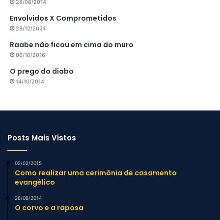
28/08/2014
Envolvidos X Comprometidos
28/12/2021
Raabe não ficou em cima do muro
06/10/2016
O prego do diabo
14/10/2014
Posts Mais Vistos
02/02/2015
Como realizar uma cerimônia de casamento
evangélico
28/08/2014
O corvo e a raposa