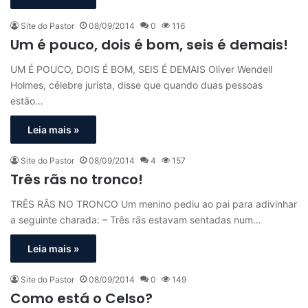
Site do Pastor
08/09/2014
0
116
Um é pouco, dois é bom, seis é demais!
UM É POUCO, DOIS É BOM, SEIS É DEMAIS Oliver Wendell
Holmes, célebre jurista, disse que quando duas pessoas
estão…
Leia mais »
Site do Pastor
08/09/2014
4
157
Três rãs no tronco!
TRÊS RÃS NO TRONCO Um menino pediu ao pai para adivinhar
a seguinte charada: – Três rãs estavam sentadas num…
Leia mais »
Site do Pastor
08/09/2014
0
149
Como está o Celso?