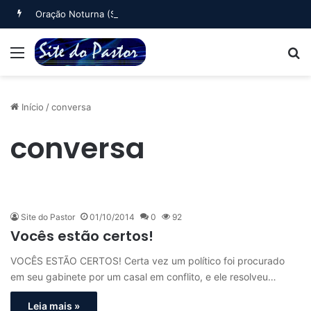
Oração Noturna (Salmo 4)
Menu
B
Início
/
conversa
conversa
Site do Pastor
01/10/2014
0
92
Vocês estão certos!
VOCÊS ESTÃO CERTOS! Certa vez um político foi procurado
em seu gabinete por um casal em conflito, e ele resolveu…
Leia mais »