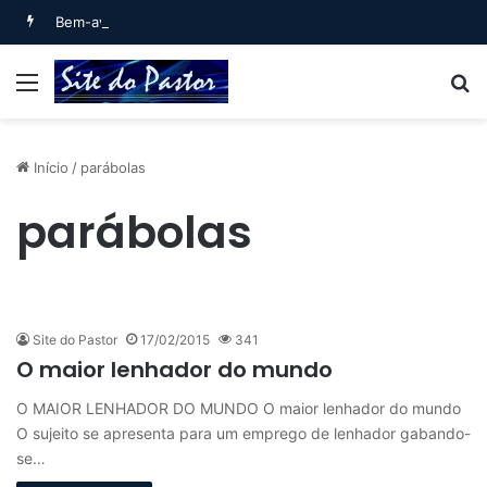
Bem-aventurado o homem que… (Salmo 1)
Menu
B
Início
/
parábolas
parábolas
Site do Pastor
17/02/2015
341
O maior lenhador do mundo
O MAIOR LENHADOR DO MUNDO O maior lenhador do mundo
O sujeito se apresenta para um emprego de lenhador gabando-
se…