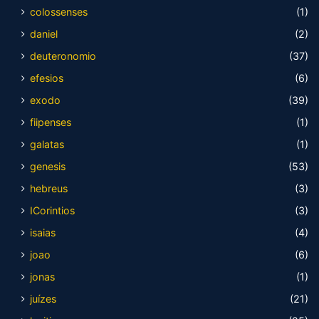
colossenses
(1)
daniel
(2)
deuteronomio
(37)
efesios
(6)
exodo
(39)
fiipenses
(1)
galatas
(1)
genesis
(53)
hebreus
(3)
ICorintios
(3)
isaias
(4)
joao
(6)
jonas
(1)
juízes
(21)