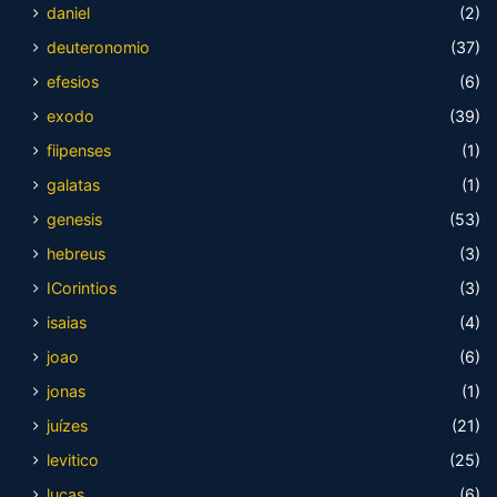
daniel
(2)
deuteronomio
(37)
efesios
(6)
exodo
(39)
fiipenses
(1)
galatas
(1)
genesis
(53)
hebreus
(3)
ICorintios
(3)
isaias
(4)
joao
(6)
jonas
(1)
juízes
(21)
levitico
(25)
lucas
(6)