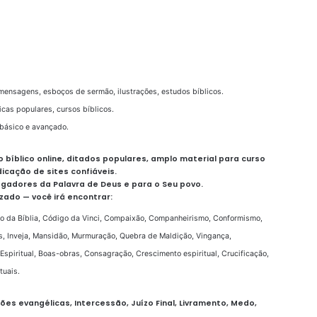
mensagens, esboços de sermão, ilustrações, estudos bíblicos.
icas populares, cursos bíblicos.
básico e avançado.
io bíblico online, ditados populares, amplo material para curso
dicação de sites confiáveis.
egadores da Palavra de Deus e para o Seu povo.
ado — você irá encontrar:
go da Bíblia, Código da Vinci, Compaixão, Companheirismo, Conformismo,
s, Inveja, Mansidão, Murmuração, Quebra de Maldição, Vingança,
Espiritual, Boas-obras, Consagração, Crescimento espiritual, Crucificação,
tuais.
es evangélicas, Intercessão, Juízo Final, Livramento, Medo,