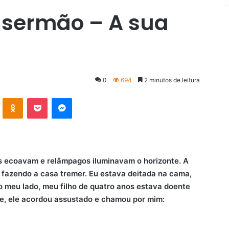
 sermão – A sua
0
694
2 minutos de leitura
VK
OK
Pocket
Messenger
es ecoavam e relâmpagos iluminavam o horizonte. A
e fazendo a casa tremer. Eu estava deitada na cama,
o meu lado, meu filho de quatro anos estava doente
, ele acordou assustado e chamou por mim: