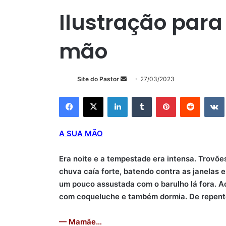
Ilustração para
mão
Mande
Site do Pastor
27/03/2023
um
Facebook
X
Linkedin
Tumblr
Pinterest
Reddit
e-
mail
A SUA MÃO
Era noite e a tempestade era intensa. Trovõ
chuva caía forte, batendo contra as janelas 
um pouco assustada com o barulho lá fora. A
com coqueluche e também dormia. De repente
— Mamãe…