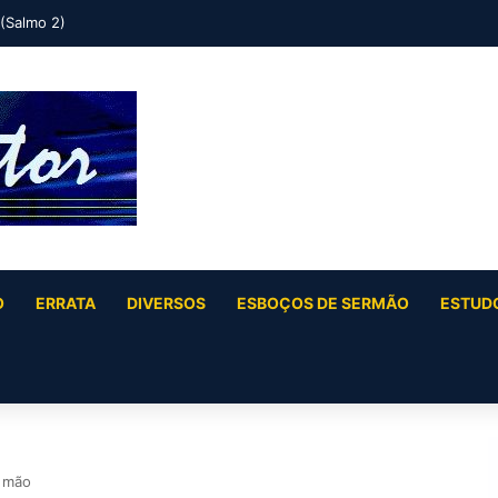
 (Salmo 2)
O
ERRATA
DIVERSOS
ESBOÇOS DE SERMÃO
ESTUDO
a mão