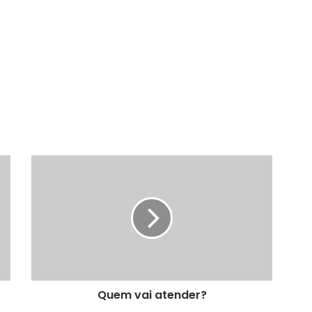
Quem
vai
atender?
Quem vai atender?