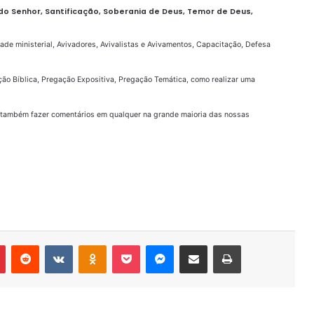
do Senhor, Santificação, Soberania de Deus, Temor de Deus,
dade ministerial, Avivadores, Avivalistas e Avivamentos, Capacitação, Defesa
ão Bíblica, Pregação Expositiva, Pregação Temática, como realizar uma
 também fazer comentários em qualquer na grande maioria das nossas
r
Pinterest
Reddit
VK
OK
Pocket
Messenger
Compartilhar via e-mail
Imprimir