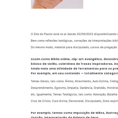
O Site do Pastor está no ar desde 30/09/2003 disponibilizando 
Bem como reflexões teológicas, correções de interpretações bíbl
Do mesmo modo, material para discipulado, cursos de pregação 
Assim como Bíblia online, clip-art evangélico, dicionár
básico de violão, coletânea de frases inspiradoras, in
Ainda mais uma infinidade de ferramentas para os pr
Por exemplo, em seu conteúdo — totalmente categoriz
Temas Gerais, tais como: Ânimo, Atrevimento, Auto Estima, Códi
Desprendimento, Egoismo, Empatia, Ganância, Gratidão, História
etc. Igualmente, Temas Teológicos, tais como: Adoração, Batalha 
Cruz de Cristo, Cura divina, Devocional, Discipulado, Dons espiri
Por exemplo, temas como Imposição de Mãos, Ilustraçõ
Oração, interpretação da Palavra de Deus.