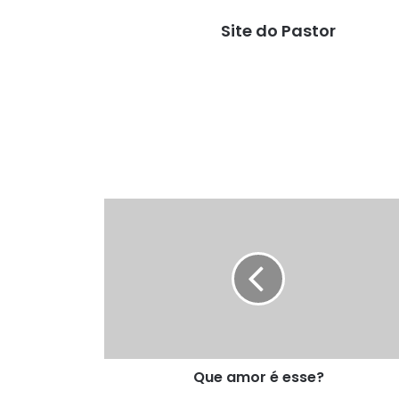
Site do Pastor
Que
amor
é
esse?
Que amor é esse?