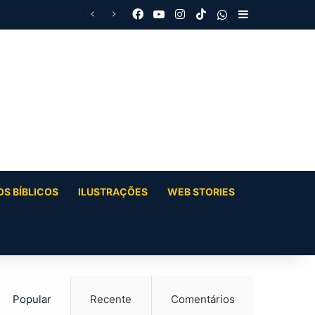
Facebook
YouTube
Instagram
TikTok
WhatsApp
Barra Latera
S BÍBLICOS
ILUSTRAÇÕES
WEB STORIES
Popular
Recente
Comentários