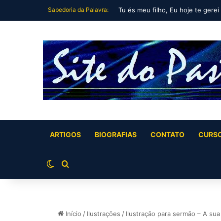
Sabedoria da Palavra:
Tu és meu filho, Eu hoje te gerei
ARTIGOS
BIOGRAFIAS
CONTATO
CURS
Switch skin
Buscar por
Início
/
Ilustrações
/
Ilustração para sermão – A su