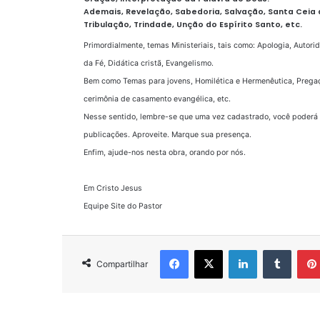
Ademais, Revelação, Sabedoria, Salvação, Santa Ceia 
Tribulação, Trindade, Unção do Espírito Santo, etc.
Primordialmente, temas Ministeriais, tais como: Apologia, Autori
da Fé, Didática cristã, Evangelismo.
Bem como Temas para jovens, Homilética e Hermenêutica, Pregaç
cerimônia de casamento evangélica, etc.
Nesse sentido, lembre-se que uma vez cadastrado, você poderá
publicações. Aproveite. Marque sua presença.
Enfim, ajude-nos nesta obra, orando por nós.
Em Cristo Jesus
Equipe Site do Pastor
Facebook
X
Linkedin
Tumbl
Compartilhar