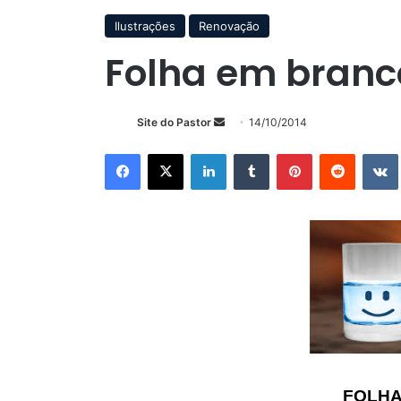
Ilustrações
Renovação
Folha em branc
Mande
Site do Pastor
14/10/2014
um
Facebook
X
Linkedin
Tumblr
Pinterest
Reddit
e-
mail
FOLHA