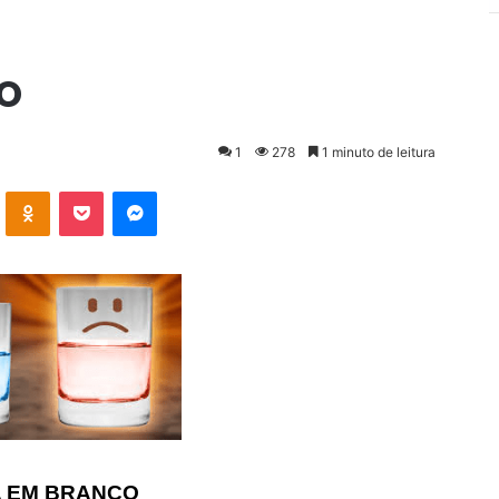
o
1
278
1 minuto de leitura
VK
OK
Pocket
Messenger
 EM BRANCO