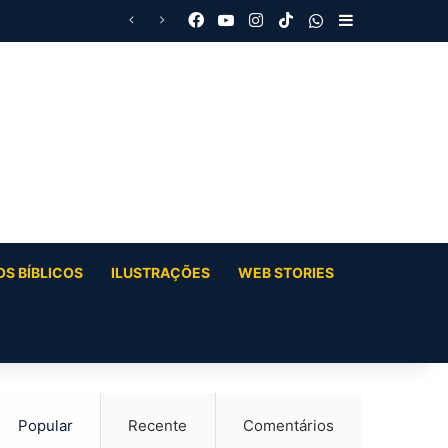
Facebook
YouTube
Instagram
TikTok
WhatsApp
Barra Latera
S BÍBLICOS
ILUSTRAÇÕES
WEB STORIES
Popular
Recente
Comentários