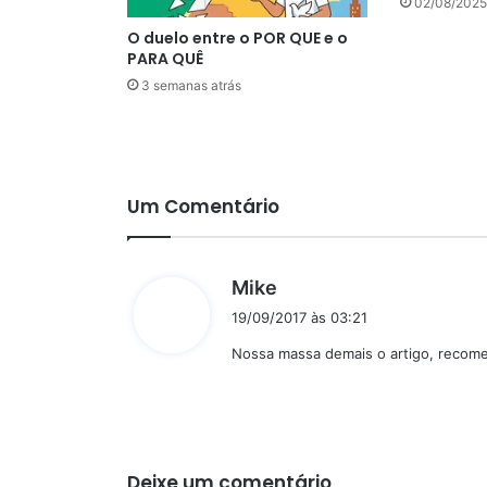
02/08/2025
O duelo entre o POR QUE e o
PARA QUÊ
3 semanas atrás
Um Comentário
d
Mike
i
19/09/2017 às 03:21
s
Nossa massa demais o artigo, recom
s
e
:
Deixe um comentário