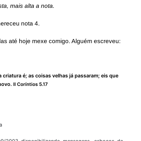
a, mais alta a nota.
ereceu nota 4.
as até hoje mexe comigo. Alguém escreveu:
 criatura é; as coisas velhas já passaram; eis que
 novo.
II Coríntios 5.17
a
9/2003 disponibilizando mensagens, esboços de