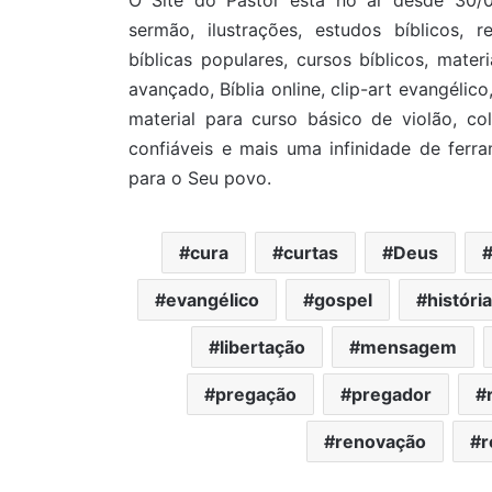
sermão, ilustrações, estudos bíblicos, r
bíblicas populares, cursos bíblicos, mate
avançado, Bíblia online, clip-art evangélico
material para curso básico de violão, col
confiáveis e mais uma infinidade de fer
para o Seu povo.
cura
curtas
Deus
evangélico
gospel
históri
libertação
mensagem
pregação
pregador
renovação
r