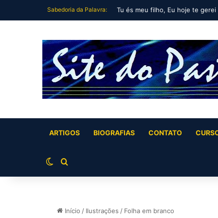
Sabedoria da Palavra:
Tu és meu filho, Eu hoje te gerei
ARTIGOS
BIOGRAFIAS
CONTATO
CURS
Switch skin
Buscar por
Início
/
Ilustrações
/
Folha em branco