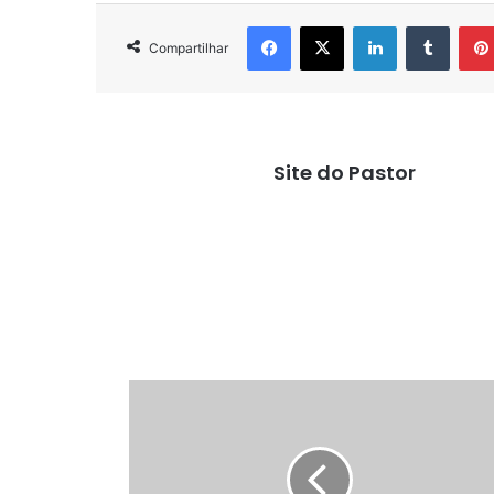
Facebook
X
Linkedin
Tumbl
Compartilhar
Site do Pastor
Operação
mãos
limpas