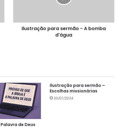
bomba
d'água
Ilustração para sermão - A bomba
d'água
Ilustração para sermão –
Escolhas missionárias
30/01/2024
a Palavra de Deus