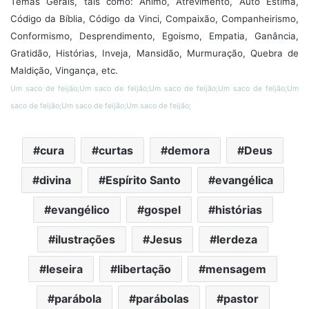
Temas Gerais, tais como: Ânimo, Atrevimento, Auto Estima,
Código da Bíblia, Código da Vinci, Compaixão, Companheirismo,
Conformismo, Desprendimento, Egoismo, Empatia, Ganância,
Gratidão, Histórias, Inveja, Mansidão, Murmuração, Quebra de
Maldição, Vingança, etc.
Um saco de feijão;Um saco de feijão;Um saco de feijão;Um saco de feijão;Um
saco de feijão;Um saco de feijão;Um saco de feijão;
cura
curtas
demora
Deus
divina
Espírito Santo
evangélica
evangélico
gospel
histórias
ilustrações
Jesus
lerdeza
leseira
libertação
mensagem
parábola
parábolas
pastor