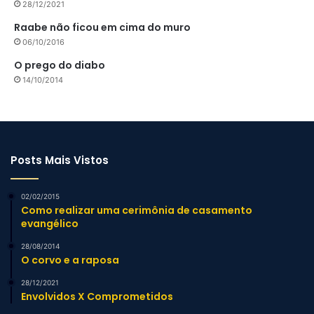
28/12/2021
Raabe não ficou em cima do muro
06/10/2016
O prego do diabo
14/10/2014
Posts Mais Vistos
02/02/2015
Como realizar uma cerimônia de casamento
evangélico
28/08/2014
O corvo e a raposa
28/12/2021
Envolvidos X Comprometidos