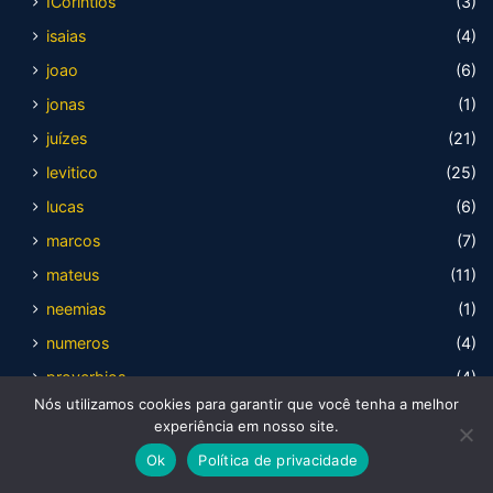
ICorintios
(3)
isaias
(4)
joao
(6)
jonas
(1)
juízes
(21)
levitico
(25)
lucas
(6)
marcos
(7)
mateus
(11)
neemias
(1)
numeros
(4)
proverbios
(4)
Nós utilizamos cookies para garantir que você tenha a melhor
romanos
(7)
experiência em nosso site.
rute
(2)
Ok
Política de privacidade
salmos
(5)
Facebook
X
WhatsApp
Telegram
Viber