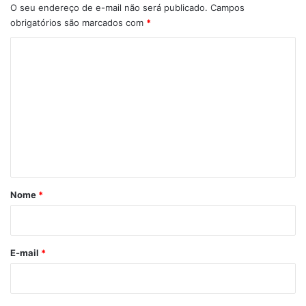
O seu endereço de e-mail não será publicado.
Campos
obrigatórios são marcados com
*
C
o
m
e
n
t
á
r
Nome
*
i
o
*
E-mail
*