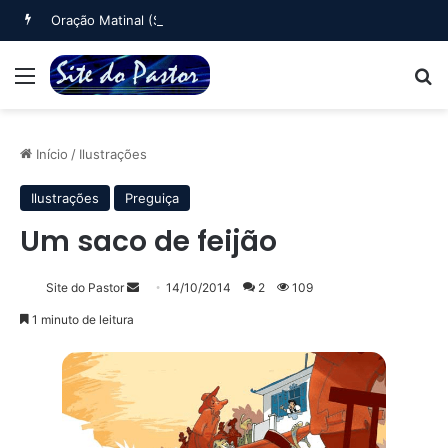
Oração Matinal (Salmo 5)
Menu
B
Início
/
Ilustrações
Ilustrações
Preguiça
Um saco de feijão
Mande
Site do Pastor
14/10/2014
2
109
um
1 minuto de leitura
e-
mail