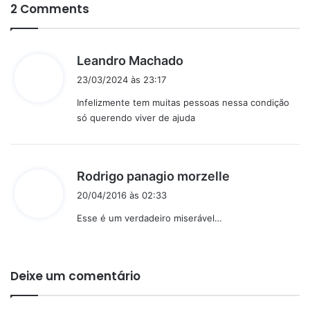
2 Comments
d
Leandro Machado
i
23/03/2024 às 23:17
s
Infelizmente tem muitas pessoas nessa condição
s
só querendo viver de ajuda
e
:
d
Rodrigo panagio morzelle
i
20/04/2016 às 02:33
s
Esse é um verdadeiro miserável…
s
e
:
Deixe um comentário