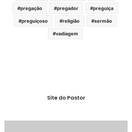
pregação
pregador
preguiça
preguiçoso
religião
sermão
vadiagem
Site do Pastor
Cidade
dos