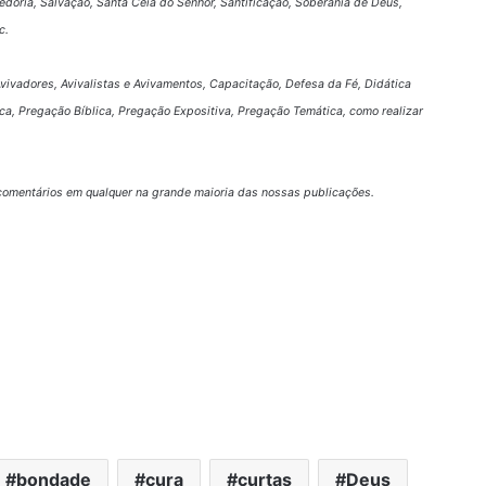
doria, Salvação, Santa Ceia do Senhor, Santificação, Soberania de Deus,
c.
 Avivadores, Avivalistas e Avivamentos, Capacitação, Defesa da Fé, Didática
ca, Pregação Bíblica, Pregação Expositiva, Pregação Temática, como realizar
omentários em qualquer na grande maioria das nossas publicações.
bondade
cura
curtas
Deus