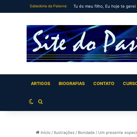
Sabedoria da Palavra:
Tu és meu filho, Eu hoje te gerei
ARTIGOS
BIOGRAFIAS
CONTATO
CURS
Switch skin
Buscar por
Início
/
Ilustrações
/
Bondade
/
Um presente especi