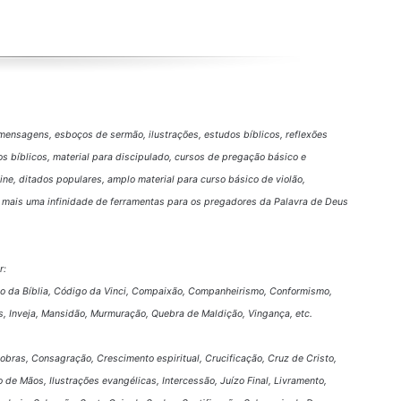
mensagens, esboços de sermão, ilustrações, estudos bíblicos, reflexões
os bíblicos, material para discipulado, cursos de pregação básico e
nline, ditados populares, amplo material para curso básico de violão,
 e mais uma infinidade de ferramentas para os pregadores da Palavra de Deus
r:
go da Bíblia, Código da Vinci, Compaixão, Companheirismo, Conformismo,
s, Inveja, Mansidão, Murmuração, Quebra de Maldição, Vingança, etc.
obras, Consagração, Crescimento espiritual, Crucificação, Cruz de Cristo,
 de Mãos, Ilustrações evangélicas, Intercessão, Juízo Final, Livramento,