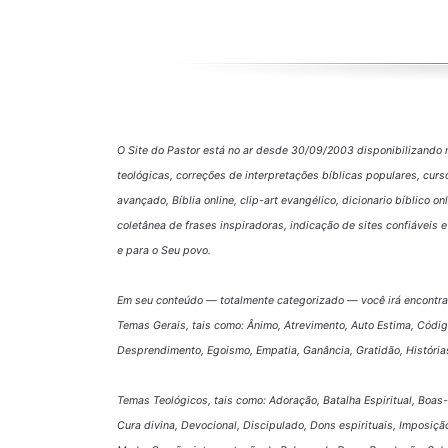
O Site do Pastor está no ar desde 30/09/2003 disponibilizando 
teológicas, correções de interpretações bíblicas populares, curs
avançado, Bíblia online, clip-art evangélico, dicionario bíblico o
coletânea de frases inspiradoras, indicação de sites confiáveis
e para o Seu povo.
Em seu conteúdo — totalmente categorizado — você irá encontra
Temas Gerais, tais como: Ânimo, Atrevimento, Auto Estima, Códi
Desprendimento, Egoismo, Empatia, Ganância, Gratidão, História
Temas Teológicos, tais como: Adoração, Batalha Espiritual, Boas-
Cura divina, Devocional, Discipulado, Dons espirituais, Imposição