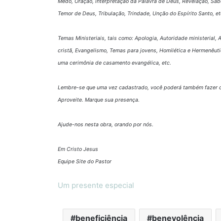
Medo, Oração, interpretação da Palavra de Deus, Revelação, Sabe
Temor de Deus, Tribulação, Trindade, Unção do Espírito Santo, et
Temas Ministeriais, tais como: Apologia, Autoridade ministerial,
cristã, Evangelismo, Temas para jovens, Homilética e Hermenêuti
uma cerimônia de casamento evangélica, etc.
Lembre-se que uma vez cadastrado, você poderá também fazer c
Aproveite. Marque sua presença.
Ajude-nos nesta obra, orando por nós.
Em Cristo Jesus
Equipe Site do Pastor
Um presente especial
beneficiência
benevolência