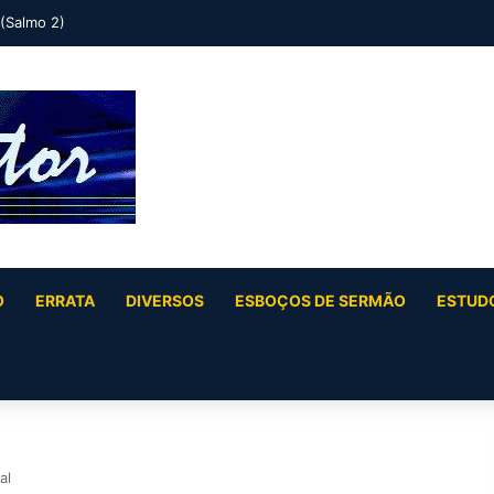
 (Salmo 2)
O
ERRATA
DIVERSOS
ESBOÇOS DE SERMÃO
ESTUDO
al