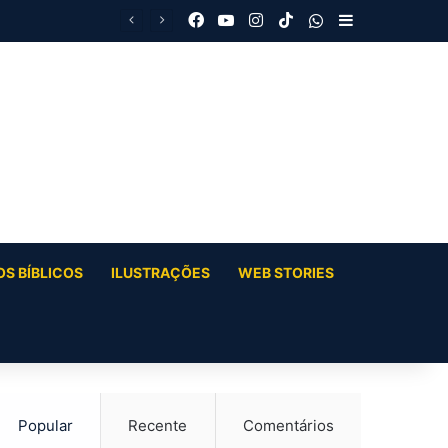
Facebook
YouTube
Instagram
TikTok
WhatsApp
Barra Latera
S BÍBLICOS
ILUSTRAÇÕES
WEB STORIES
Popular
Recente
Comentários