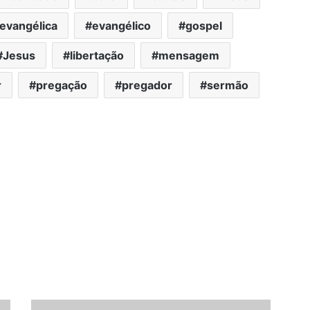
evangélica
evangélico
gospel
Jesus
libertação
mensagem
r
pregação
pregador
sermão
Leite