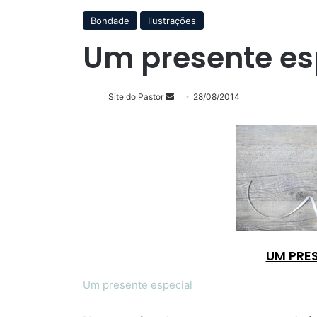
Bondade
Ilustrações
Um presente es
Mande
Site do Pastor
28/08/2014
um
e-
mail
UM PRES
Um presente especial