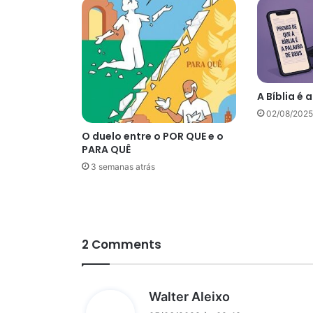
A Bíblia é 
02/08/2025
O duelo entre o POR QUE e o
PARA QUÊ
3 semanas atrás
2 Comments
d
Walter Aleixo
i