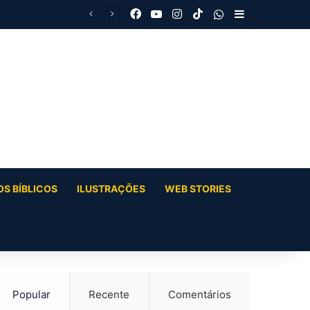
Facebook
YouTube
Instagram
TikTok
WhatsApp
Barra Latera
S BÍBLICOS
ILUSTRAÇÕES
WEB STORIES
Popular
Recente
Comentários