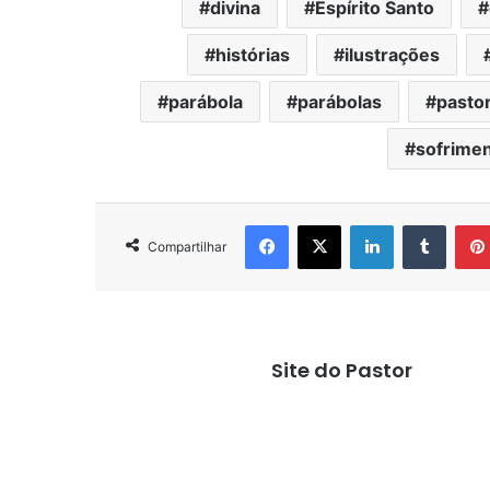
divina
Espírito Santo
histórias
ilustrações
parábola
parábolas
pasto
sofrime
Facebook
X
Linkedin
Tumbl
Compartilhar
Site do Pastor