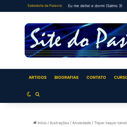
Sabedoria da Palavra:
Eu me deitei e dormi (Salmo 3)
ARTIGOS
BIOGRAFIAS
CONTATO
CURS
Switch skin
Buscar por
Início
/
Ilustrações
/
Ansiedade
/
Tique-taque-tand