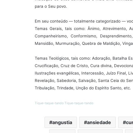
para o Seu povo.
Em seu conteúdo — totalmente categorizado — você
Temas Gerais, tais como: Ânimo, Atrevimento, Au
Companheirismo, Conformismo, Desprendimento, E
Mansidão, Murmuração, Quebra de Maldição, Vingan
Temas Teológicos, tais como: Adoração, Batalha Esp
Crucificação, Cruz de Cristo, Cura divina, Devocion
Ilustrações evangélicas, Intercessão, Juízo Final, 
Revelação, Sabedoria, Salvação, Santa Ceia do Sen
Tribulação, Trindade, Unção do Espírito Santo, etc.
Tique-taque-tando Tique-taque-tando
angustia
ansiedade
cu