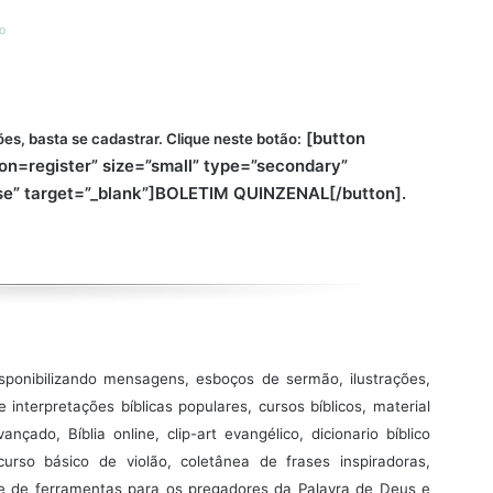
o
[button
es, basta se cadastrar. Clique neste botão:
ion=register” size=”small” type=”secondary”
lse” target=”_blank”]BOLETIM QUINZENAL[/button].
sponibilizando mensagens, esboços de sermão, ilustrações,
e interpretações bíblicas populares, cursos bíblicos, material
çado, Bíblia online, clip-art evangélico, dicionario bíblico
curso básico de violão, coletânea de frases inspiradoras,
ade de ferramentas para os pregadores da Palavra de Deus e