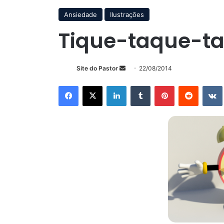
Ansiedade
Ilustrações
Tique-taque-t
Mande
Site do Pastor
22/08/2014
um
Facebook
X
Linkedin
Tumblr
Pinterest
Reddit
e-
mail