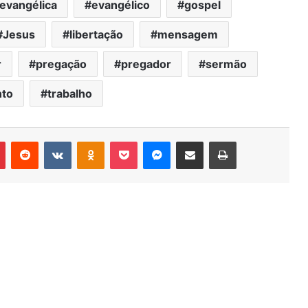
evangélica
evangélico
gospel
Jesus
libertação
mensagem
r
pregação
pregador
sermão
nto
trabalho
r
Pinterest
Reddit
VK
OK
Pocket
Messenger
Compartilhar via e-mail
Imprimir