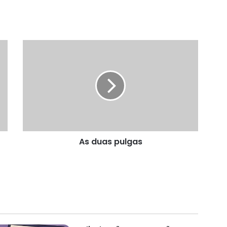
As
duas
pulgas
As duas pulgas