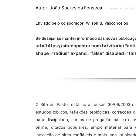
Autor: João Soares da Fonseca
– Tique-taque-tand
Enviado pelo colaborador: Wilson B. Vasconcelos
Se desejar se manter informado das novas publicaçõ
url=”https://sitedopastor.com.br/vitoria/?act
shape=”radius” expand=”false” disabled=”fa
O Site do Pastor está no ar desde 30/09/2003 di
estudos bíblicos, reflexões teológicas, correções d
para discipulado, cursos de pregação básico e avan
online, ditados populares, amplo material para 
indicação de sites confiáveis e mais uma infinid