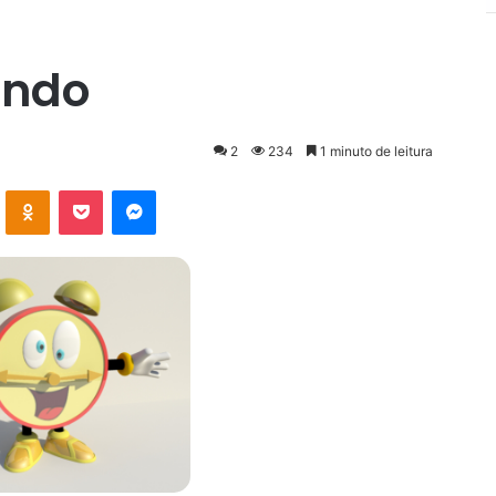
ando
2
234
1 minuto de leitura
VK
OK
Pocket
Messenger