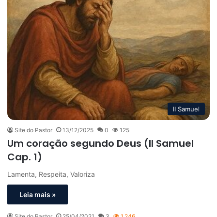
II Samuel
Site do Pastor
13/12/2025
0
125
Um coração segundo Deus (II Samuel
Cap. 1)
Lamenta, Respeita, Valoriza
Leia mais »
Site do Pastor
25/04/2021
3
1.246