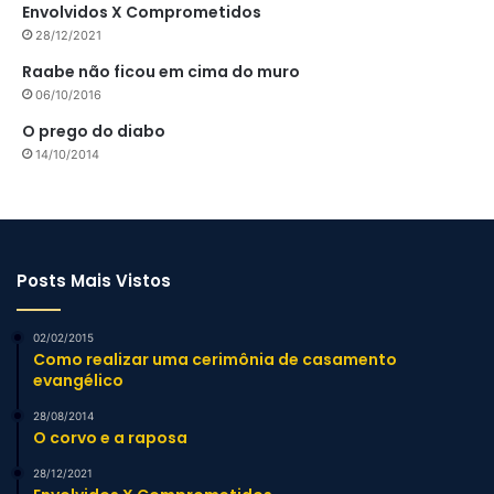
Envolvidos X Comprometidos
28/12/2021
Raabe não ficou em cima do muro
06/10/2016
O prego do diabo
14/10/2014
Posts Mais Vistos
02/02/2015
Como realizar uma cerimônia de casamento
evangélico
28/08/2014
O corvo e a raposa
28/12/2021