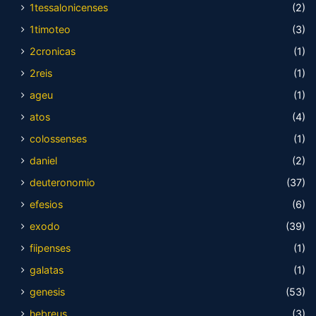
1tessalonicenses
(2)
1timoteo
(3)
2cronicas
(1)
2reis
(1)
ageu
(1)
atos
(4)
colossenses
(1)
daniel
(2)
deuteronomio
(37)
efesios
(6)
exodo
(39)
fiipenses
(1)
galatas
(1)
genesis
(53)
hebreus
(3)