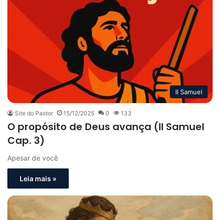
II Samuel
Site do Pastor
15/12/2025
0
133
O propósito de Deus avança (II Samuel
Cap. 3)
Apesar de você
Leia mais »