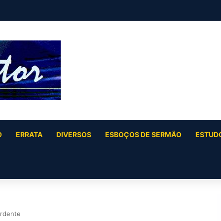
 42:10-17)
O
ERRATA
DIVERSOS
ESBOÇOS DE SERMÃO
ESTUDO
Ardente