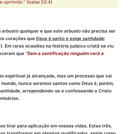
e oprimido.” (Isaías 53:4)
rbusto qualquer e que este arbusto não precisa ser
sos corações que
Deus é santo e exige santidade
:
6). Em raras ocasiões na história judaico cristã se viu
queceram que
“Sem a santificação ninguém verá a
o espiritual já alcançada, mas um processo que vai
te mundo, nunca seremos santos como Deus é, porém,
santidade, arrependendo-se e confessando a Cristo
 misérias.
s tirar para aplicação em nossas vidas. Estas três,
nos transformar em obreiros qualificados, assim como