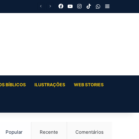
Facebook
YouTube
Instagram
TikTok
WhatsApp
Barra Latera
S BÍBLICOS
ILUSTRAÇÕES
WEB STORIES
Popular
Recente
Comentários