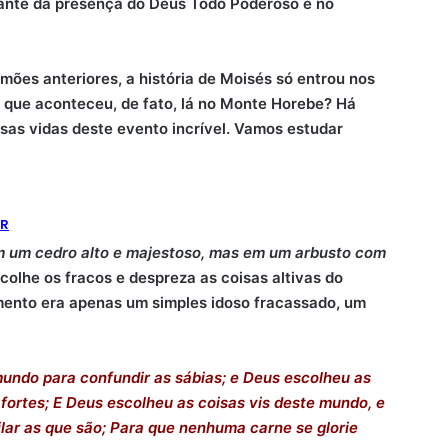
ante da presença do Deus Todo Poderoso e no
mões anteriores, a história de Moisés só entrou nos
 que aconteceu, de fato, lá no Monte Horebe? Há
sas vidas deste evento incrível. Vamos estudar
ER
m um cedro alto e majestoso, mas em um arbusto com
colhe os fracos e despreza as coisas altivas do
ento era apenas um simples idoso fracassado, um
undo para confundir as sábias; e Deus escolheu as
fortes; E Deus escolheu as coisas vis deste mundo, e
ilar as que são; Para que nenhuma carne se glorie