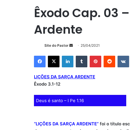
Êxodo Cap. 03 –
Ardente
Mande
Site do Pastor
25/04/2021
um
Facebook
X
Linkedin
Tumblr
Pinterest
Reddit
e-
mail
LIÇÕES DA SARÇA ARDENTE
Êxodo 3.1-12
Deus é santo – I Pe 1.16
“LIÇÕES DA SARÇA ARDENTE”
foi o título e