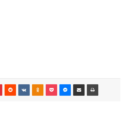
r
Pinterest
Reddit
VK
OK
Pocket
Messenger
Compartilhar via e-mail
Imprimir