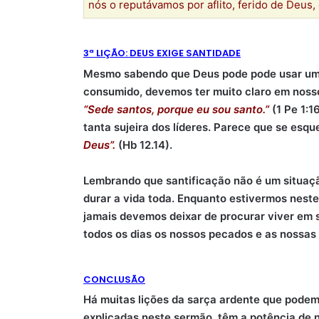
nós o reputávamos por aflito, ferido de Deus, 
3ª LIÇÃO: DEUS EXIGE SANTIDADE
Mesmo sabendo que Deus pode pode usar um a
consumido, devemos ter muito claro em nos
“Sede santos, porque eu sou santo.”
(1 Pe 1:1
tanta sujeira dos líderes. Parece que se es
Deus”.
(Hb 12.14).
Lembrando que santificação não é um situaçã
durar a vida toda. Enquanto estivermos nes
jamais devemos deixar de procurar viver em 
todos os dias os nossos pecados e as nossas
CONCLUSÃO
Há muitas lições da sarça ardente que podemo
explicadas neste sermão, têm a potência de 