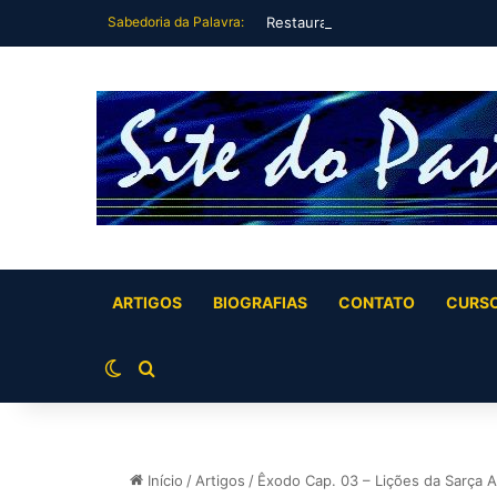
Sabedoria da Palavra:
Restauração Plena Vida Plena (Jó
ARTIGOS
BIOGRAFIAS
CONTATO
CURS
Switch skin
Buscar por
Início
/
Artigos
/
Êxodo Cap. 03 – Lições da Sarça 