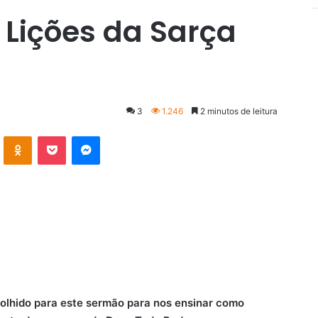
 Lições da Sarça
3
1.246
2 minutos de leitura
VK
OK
Pocket
Messenger
scolhido para este sermão para nos ensinar como