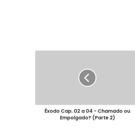
Êxodo
Cap.
02
a
04
-
Chamado
ou
Empolgado?
Êxodo Cap. 02 a 04 - Chamado ou
(Parte
2)
Empolgado? (Parte 2)