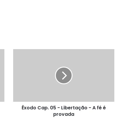
Êxodo
Cap.
05
-
Libertação
-
A
fé
é
Êxodo Cap. 05 - Libertação - A fé é
provada
provada