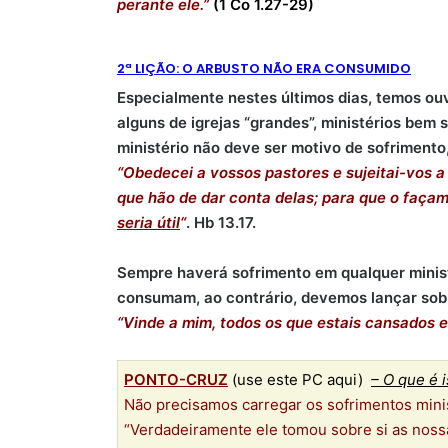
perante ele.”
(1 Co 1.27-29)
2ª LIÇÃO: O ARBUSTO NÃO ERA CONSUMIDO
Especialmente nestes últimos dias, temos ouvi
alguns de igrejas “grandes”, ministérios bem
ministério não deve ser motivo de sofrimento, 
“Obedecei a vossos pastores e sujeitai-vos a
que hão de dar conta delas; para que o faça
seria útil
“
. Hb 13.17.
Sempre haverá sofrimento em qualquer minist
consumam, ao contrário, devemos lançar sobre
“Vinde a mim, todos os que estais cansados e o
PONTO-CRUZ
(use este PC aqui)
– O que é 
Não precisamos carregar os sofrimentos minist
“Verdadeiramente ele tomou sobre si as nossa