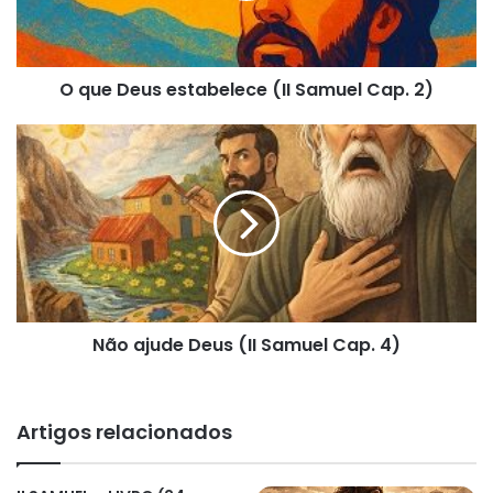
Cap.
2)
O que Deus estabelece (II Samuel Cap. 2)
Não
ajude
Deus
(II
Samuel
Cap.
4)
Não ajude Deus (II Samuel Cap. 4)
Artigos relacionados