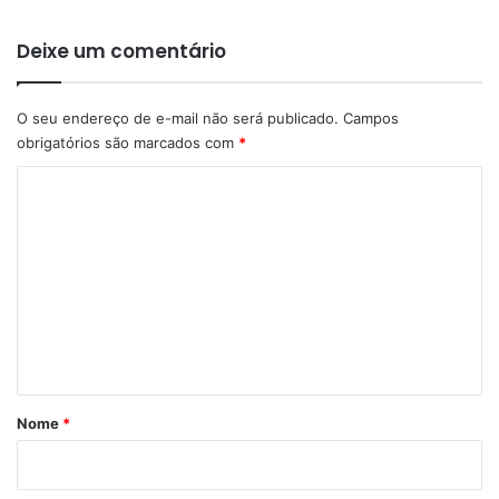
Deixe um comentário
O seu endereço de e-mail não será publicado.
Campos
obrigatórios são marcados com
*
C
o
m
e
n
t
á
r
Nome
*
i
o