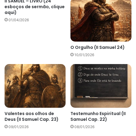
II SAMUEL – LIVRO (24
esboços de sermão, clique
aqui)
01/04/2026
O Orgulho (II Samuel 24)
10/01/2026
Valentes aos olhos de
Testemunho Espiritual (II
Deus (II Samuel Cap. 23)
Samuel Cap. 22)
09/01/2026
08/01/2026