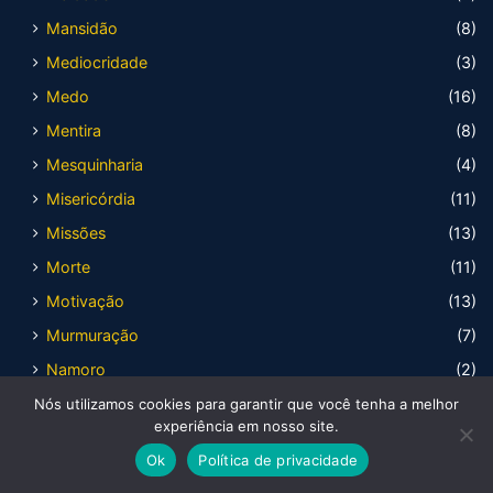
Mansidão
(8)
Mediocridade
(3)
Medo
(16)
Mentira
(8)
Mesquinharia
(4)
Misericórdia
(11)
Missões
(13)
Morte
(11)
Motivação
(13)
Murmuração
(7)
Namoro
(2)
Obediência
(8)
Nós utilizamos cookies para garantir que você tenha a melhor
experiência em nosso site.
Obsessão
(7)
Ok
Política de privacidade
Ódio
(3)
Facebook
X
WhatsApp
Telegram
Viber