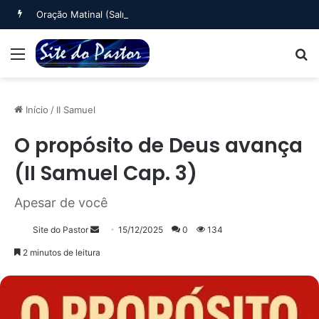
Oração Matinal (Salmo 5)
Menu
B
Início
/
II Samuel
O propósito de Deus avança
(II Samuel Cap. 3)
Apesar de você
Mande
Site do Pastor
15/12/2025
0
134
um
2 minutos de leitura
e-
mail