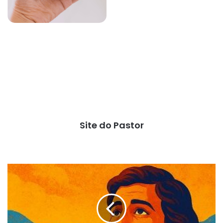
Site do Pastor
O
que
Deus
estabelece
(II
Samuel