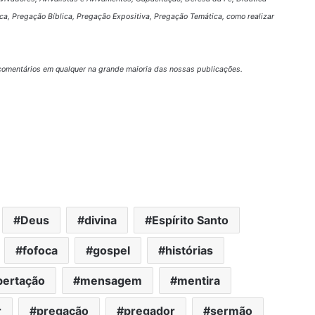
ca, Pregação Bíblica, Pregação Expositiva, Pregação Temática, como realizar
omentários em qualquer na grande maioria das nossas publicações.
Deus
divina
Espírito Santo
fofoca
gospel
histórias
ibertação
mensagem
mentira
r
pregação
pregador
sermão