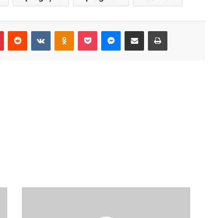
r
Pinterest
Reddit
VK
OK
Pocket
Messenger
Compartilhar via e-mail
Imprimir
O
vestido
azul