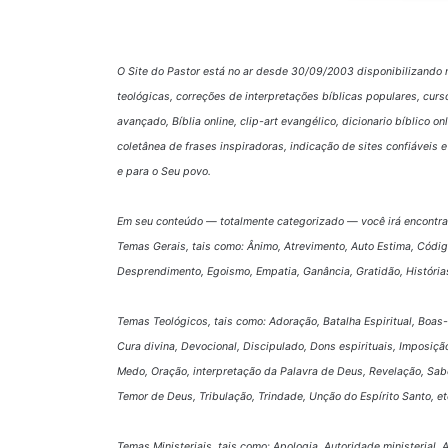
O Site do Pastor está no ar desde 30/09/2003 disponibilizando 
teológicas, correções de interpretações bíblicas populares, curs
avançado, Bíblia online, clip-art evangélico, dicionario bíblico o
coletânea de frases inspiradoras, indicação de sites confiáveis
e para o Seu povo.
Em seu conteúdo — totalmente categorizado — você irá encontra
Temas Gerais, tais como: Ânimo, Atrevimento, Auto Estima, Códi
Desprendimento, Egoismo, Empatia, Ganância, Gratidão, História
Temas Teológicos, tais como: Adoração, Batalha Espiritual, Boas-
Cura divina, Devocional, Discipulado, Dons espirituais, Imposição
Medo, Oração, interpretação da Palavra de Deus, Revelação, Sabe
Temor de Deus, Tribulação, Trindade, Unção do Espírito Santo, et
Temas Ministeriais, tais como: Apologia, Autoridade ministerial,