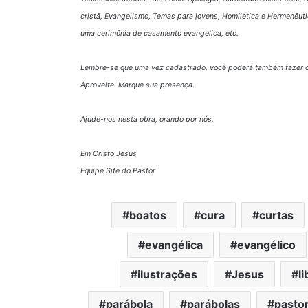
cristã, Evangelismo, Temas para jovens, Homilética e Hermenêuti
uma cerimônia de casamento evangélica, etc.
Lembre-se que uma vez cadastrado, você poderá também fazer c
Aproveite. Marque sua presença.
Ajude-nos nesta obra, orando por nós.
Em Cristo Jesus
Equipe Site do Pastor
boatos
cura
curtas
evangélica
evangélico
ilustrações
Jesus
l
parábola
parábolas
pasto