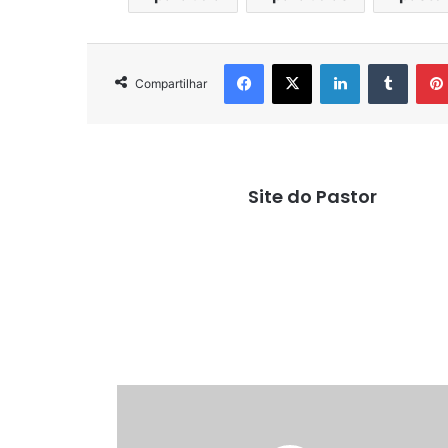
Facebook
X
Linkedin
Tumbl
Compartilhar
Site do Pastor
Tive
fome