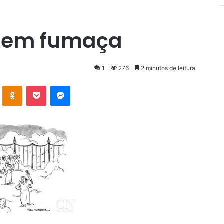
 tem fumaça
1
276
2 minutos de leitura
VK
OK
Pocket
Messenger