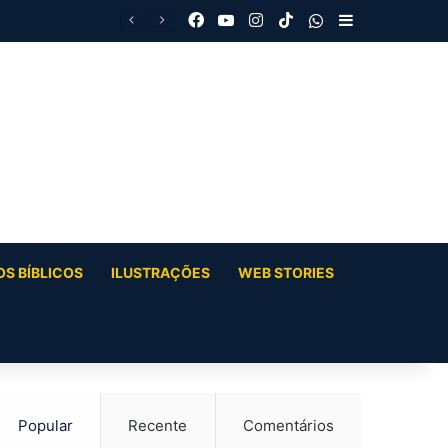
Facebook
YouTube
Instagram
TikTok
WhatsApp
Barra Latera
S BÍBLICOS
ILUSTRAÇÕES
WEB STORIES
Popular
Recente
Comentários