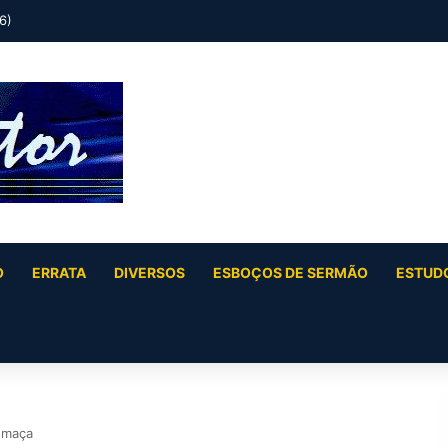
 (Jó 40:6 a Jó 41:34)
O
ERRATA
DIVERSOS
ESBOÇOS DE SERMÃO
ESTUDO
umaça