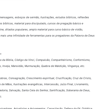
mensagens, esboços de sermão, ilustrações, estudos bíblicos, reflexões
os bíblicos, material para discipulado, cursos de pregação básico e
nline, ditados populares, amplo material para curso básico de violão,
 e mais uma infinidade de ferramentas para os pregadores da Palavra de Deus
r:
go da Bíblia, Código da Vinci, Compaixão, Companheirismo, Conformismo,
s, Inveja, Mansidão, Murmuração, Quebra de Maldição, Vingança, etc.
obras, Consagração, Crescimento espiritual, Crucificação, Cruz de Cristo,
 de Mãos, Ilustrações evangélicas, Intercessão, Juízo Final, Livramento,
doria, Salvação, Santa Ceia do Senhor, Santificação, Soberania de Deus,
c.
 Avivadores, Avivalistas e Avivamentos, Capacitação, Defesa da Fé, Didática