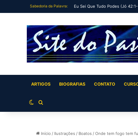
Sabedoria da Palavra:
O Leviatã se Cala Diante do Trono
ARTIGOS
BIOGRAFIAS
CONTATO
CURS
Switch skin
Buscar por
Início
/
Ilustrações
/
Boatos
/
Onde tem fogo tem f