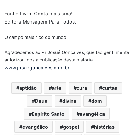
Fonte: Livro: Conta mais uma!
Editora Mensagem Para Todos.
O campo mais rico do mundo.
Agradecemos ao Pr Josué Gonçalves, que tão gentilmente
autorizou-nos a publicação desta história.
www.josuegoncalves.com.br
aptidão
arte
cura
curtas
Deus
divina
dom
Espírito Santo
evangélica
evangélico
gospel
histórias