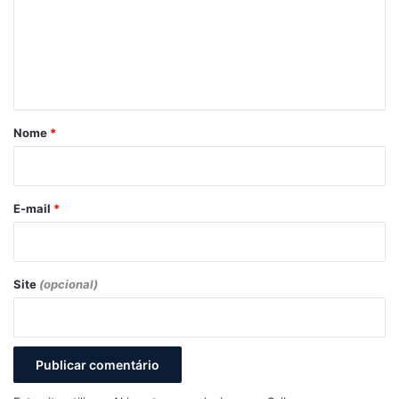
e
n
t
á
r
Nome
*
i
o
*
E-mail
*
Site
(opcional)