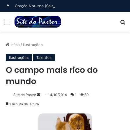
Oração Noturna (Salmo 4)
Menu
B
Início
/
Ilustrações
Ilustrações
Talentos
O campo mais rico do
mundo
Mande
Site do Pastor
14/10/2014
1
89
um
1 minuto de leitura
e-
mail