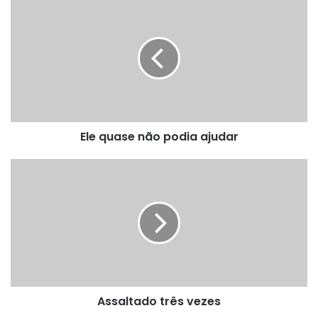
Ele
quase
não
podia
ajudar
Ele quase não podia ajudar
Assaltado
três
vezes
Assaltado três vezes