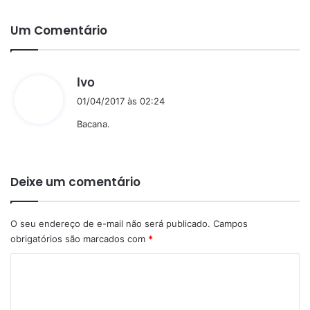
Um Comentário
d
Ivo
i
01/04/2017 às 02:24
s
Bacana.
s
e
:
Deixe um comentário
O seu endereço de e-mail não será publicado.
Campos
obrigatórios são marcados com
*
C
o
m