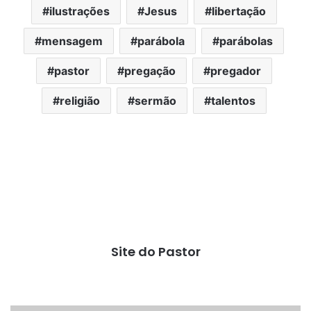
ilustrações
Jesus
libertação
mensagem
parábola
parábolas
pastor
pregação
pregador
religião
sermão
talentos
Site do Pastor