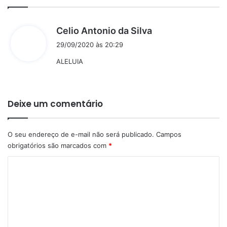
d
Celio Antonio da Silva
i
29/09/2020 às 20:29
s
ALELUIA
s
e
:
Deixe um comentário
O seu endereço de e-mail não será publicado.
Campos
obrigatórios são marcados com
*
C
o
m
e
n