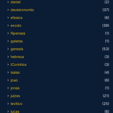
daniel
(2)
deuteronomio
(37)
efesios
(6)
exodo
(39)
fiipenses
(1)
galatas
(1)
genesis
(53)
hebreus
(3)
ICorintios
(3)
isaias
(4)
joao
(6)
jonas
(1)
juízes
(21)
levitico
(25)
lucas
(6)