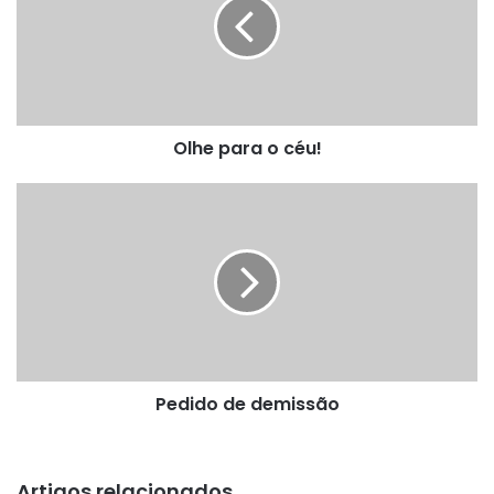
céu!
Olhe para o céu!
Pedido
de
demissão
Pedido de demissão
Artigos relacionados