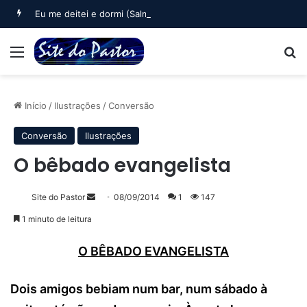
Eu me deitei e dormi (Salmo 3)
Menu
B
Início
/
Ilustrações
/
Conversão
Conversão
Ilustrações
O bêbado evangelista
Mande
Site do Pastor
08/09/2014
1
147
um
1 minuto de leitura
e-
mail
O BÊBADO EVANGELISTA
Dois amigos bebiam num bar, num sábado à