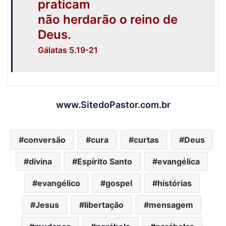
praticam
não herdarão o reino de
Deus.
Gálatas 5.19-21
www.SitedoPastor.com.br
conversão
cura
curtas
Deus
divina
Espírito Santo
evangélica
evangélico
gospel
histórias
Jesus
libertação
mensagem