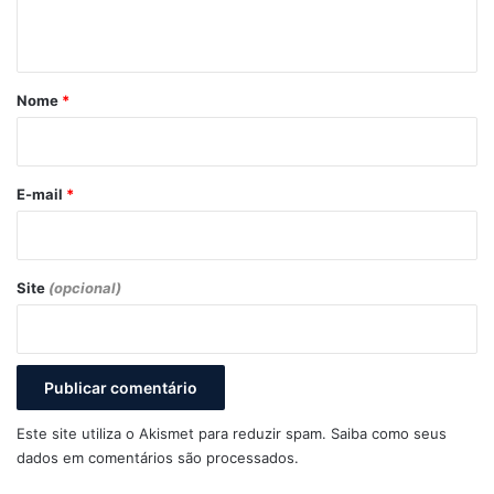
t
á
r
Nome
*
i
o
*
E-mail
*
Site
(opcional)
Este site utiliza o Akismet para reduzir spam.
Saiba como seus
dados em comentários são processados
.