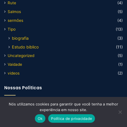
Rute
(4)
Salmos
(5)
sermões
(4)
Tipo
(13)
biografia
(3)
Estudo biblico
(11)
Uncategorized
(5)
Vaidade
(1)
videos
(2)
Nossas Políticas
Artigos
Nós utilizamos cookies para garantir que você tenha a melhor
experiência em nosso site.
Biografias
Ok
Política de privacidade
Diversos
Facebook
X
WhatsApp
Telegram
Viber