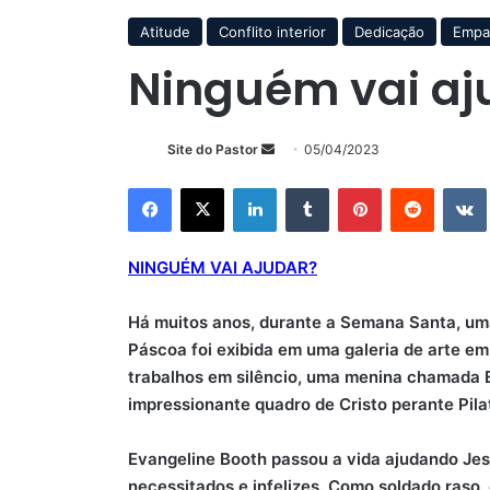
Atitude
Conflito interior
Dedicação
Empa
Ninguém vai aj
Mande
Site do Pastor
05/04/2023
um
Facebook
X
Linkedin
Tumblr
Pinterest
Reddit
e-
mail
NINGUÉM VAI AJUDAR?
Há muitos anos, durante a Semana Santa, um
Páscoa foi exibida em uma galeria de arte e
trabalhos em silêncio, uma menina chamada Ev
impressionante quadro de Cristo perante Pila
Evangeline Booth passou a vida ajudando Jesu
necessitados e infelizes. Como soldado raso,