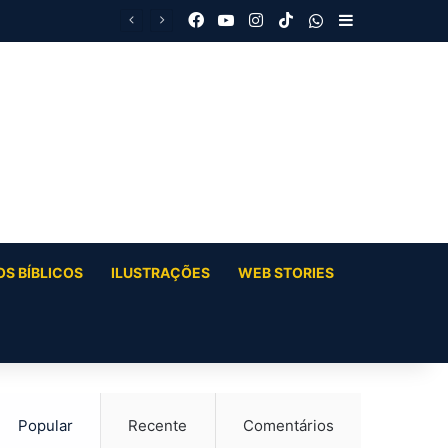
Facebook
YouTube
Instagram
TikTok
WhatsApp
Barra Latera
S BÍBLICOS
ILUSTRAÇÕES
WEB STORIES
Popular
Recente
Comentários