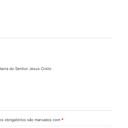
d
s
alavra do Senhor Jesus Cristo
s
e
s obrigatórios são marcados com
*