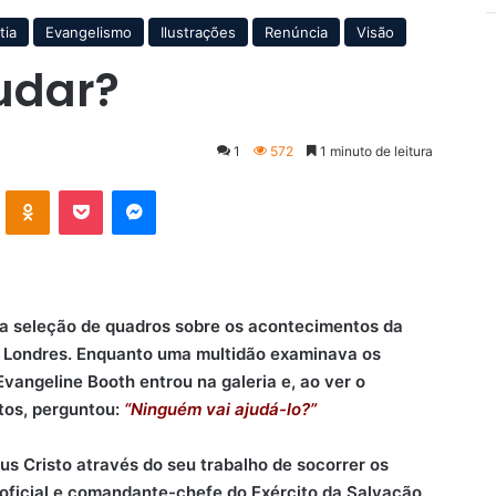
tia
Evangelismo
Ilustrações
Renúncia
Visão
udar?
1
572
1 minuto de leitura
VK
OK
Pocket
Messenger
a seleção de quadros sobre os acontecimentos da
m Londres. Enquanto uma multidão examinava os
angeline Booth entrou na galeria e, ao ver o
tos, perguntou:
“Ninguém vai ajudá-lo?”
s Cristo através do seu trabalho de socorrer os
 oficial e comandante-chefe do Exército da Salvação,