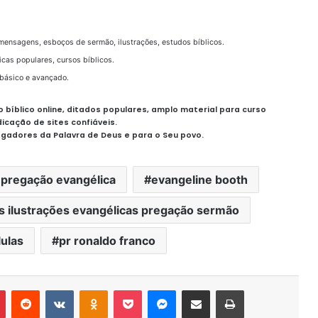
mensagens, esboços de sermão, ilustrações, estudos bíblicos.
icas populares, cursos bíblicos.
básico e avançado.
io bíblico online, ditados populares, amplo material para curso
dicação de sites confiáveis.
egadores da Palavra de Deus e para o Seu povo.
 pregação evangélica
evangeline booth
as ilustrações evangélicas pregação sermão
ulas
pr ronaldo franco
r
Pinterest
Reddit
VK
OK
Pocket
Messenger
Compartilhar via e-mail
Imprimir