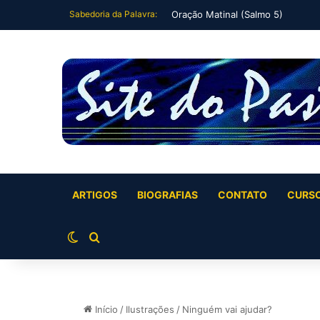
Sabedoria da Palavra:
Oração Matinal (Salmo 5)
ARTIGOS
BIOGRAFIAS
CONTATO
CURS
Switch skin
Buscar por
Início
/
Ilustrações
/
Ninguém vai ajudar?