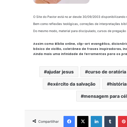
O Site do Pastor está no ar desde 30/09/2003 disponibilizando 
Bem como reflexões teológicas, correções de interpretações bíbl
Do mesmo modo, material para discipulado, cursos de pregação 
Assim como Bíblia online, clip-art evangélico, dicionár
básico de violão, coletânea de frases inspiradoras, in
Ainda mais uma infinidade de ferramentas para os pr
ajudar jesus
curso de oratória
exército da salvação
históri
mensagem para cél
Facebook
X
Linkedin
Tumbl
Compartilhar