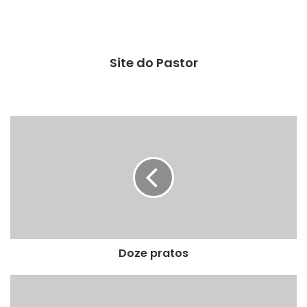
Site do Pastor
Doze
pratos
Doze pratos
Vacas
sobre