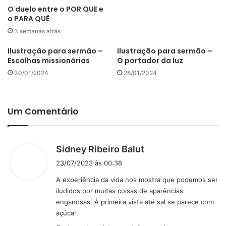
O duelo entre o POR QUE e
o PARA QUÊ
3 semanas atrás
Ilustração para sermão –
Ilustração para sermão –
Escolhas missionárias
O portador da luz
30/01/2024
28/01/2024
Um Comentário
d
Sidney Ribeiro Balut
i
23/07/2023 às 00:38
s
A experiência da vida nos mostra que podemos ser
s
iludidos por muitas coisas de aparências
e
enganosas. À primeira vista até sal se parece com
:
açúcar.