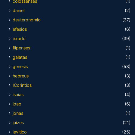
colossenses
(1)
daniel
(2)
deuteronomio
(37)
efesios
(6)
exodo
(39)
fiipenses
(1)
galatas
(1)
genesis
(53)
hebreus
(3)
ICorintios
(3)
isaias
(4)
joao
(6)
jonas
(1)
juízes
(21)
levitico
(25)