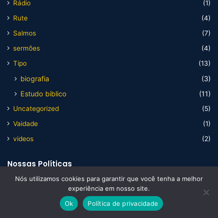
Rádio
(1)
Rute
(4)
Salmos
(7)
sermões
(4)
Tipo
(13)
biografia
(3)
Estudo biblico
(11)
Uncategorized
(5)
Vaidade
(1)
videos
(2)
Nossas Políticas
Nós utilizamos cookies para garantir que você tenha a melhor
experiência em nosso site.
Artigos
Ok
Política de privacidade
Biografias
Facebook
X
WhatsApp
Telegram
Viber