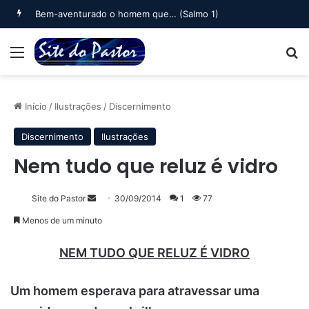
Bem-aventurado o homem que… (Salmo 1)
Menu
B
Início
/
Ilustrações
/
Discernimento
Discernimento
Ilustrações
Nem tudo que reluz é vidro
Mande
Site do Pastor
30/09/2014
1
77
um
Menos de um minuto
e-
mail
NEM TUDO QUE RELUZ É VIDRO
Um homem esperava para atravessar uma