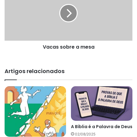
a
mesa
Vacas sobre a mesa
Artigos relacionados
A Bíblia é a Palavra de Deus
02/08/2025