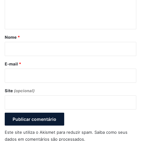
n
t
á
r
Nome
*
i
o
*
E-mail
*
Site
(opcional)
Este site utiliza o Akismet para reduzir spam.
Saiba como seus
dados em comentários são processados
.