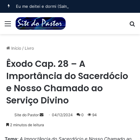
Eu me deitei e dormi (Salmo 3)
Menu
B
Início
/
Livro
Êxodo Cap. 28 – A
Importância do Sacerdócio
e Nosso Chamado ao
Serviço Divino
Mande
Site do Pastor
04/12/2024
0
94
um
2 minutos de leitura
e-
mail
Tema:
A Importância do Sacerdócio e Nosso Chamado ao