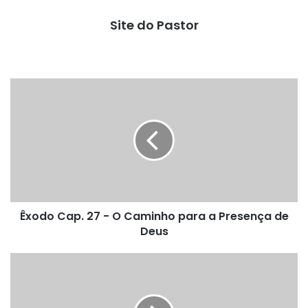
Site do Pastor
Êxodo
Cap.
27
-
O
Caminho
para
a
Presença
Êxodo Cap. 27 - O Caminho para a Presença de
de
Deus
Deus
Êxodo
Cap.
29
-