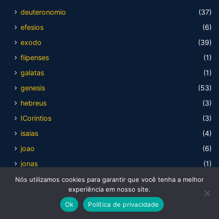
deuteronomio
(37)
efesios
(6)
exodo
(39)
fiipenses
(1)
galatas
(1)
genesis
(53)
hebreus
(3)
ICorintios
(3)
isaias
(4)
joao
(6)
jonas
(1)
juízes
(21)
Nós utilizamos cookies para garantir que você tenha a melhor
experiência em nosso site.
levitico
(25)
Ok
Política de privacidade
lucas
(6)
Facebook
X
WhatsApp
Telegram
Viber