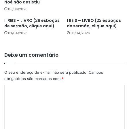
Noé não desistiu
08/06/2026
II REIS – LIVRO (28 esboços
I REIS – LIVRO (22 esboços
de sermão, clique aqui)
de sermão, clique aqui)
01/04/2026
01/04/2026
Deixe um comentário
O seu endereço de e-mail não será publicado.
Campos
obrigatórios são marcados com
*
C
o
m
e
n