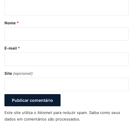
t
á
r
Nome
*
i
o
*
E-mail
*
Site
(opcional)
Este site utiliza o Akismet para reduzir spam.
Saiba como seus
dados em comentários são processados
.