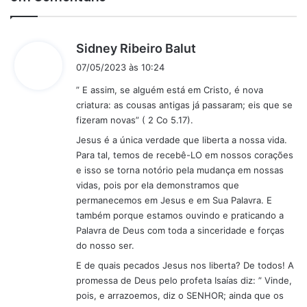
d
Sidney Ribeiro Balut
i
07/05/2023 às 10:24
s
” E assim, se alguém está em Cristo, é nova
s
criatura: as cousas antigas já passaram; eis que se
e
fizeram novas” ( 2 Co 5.17).
:
Jesus é a única verdade que liberta a nossa vida.
Para tal, temos de recebê-LO em nossos corações
e isso se torna notório pela mudança em nossas
vidas, pois por ela demonstramos que
permanecemos em Jesus e em Sua Palavra. E
também porque estamos ouvindo e praticando a
Palavra de Deus com toda a sinceridade e forças
do nosso ser.
E de quais pecados Jesus nos liberta? De todos! A
promessa de Deus pelo profeta Isaías diz: ” Vinde,
pois, e arrazoemos, diz o SENHOR; ainda que os