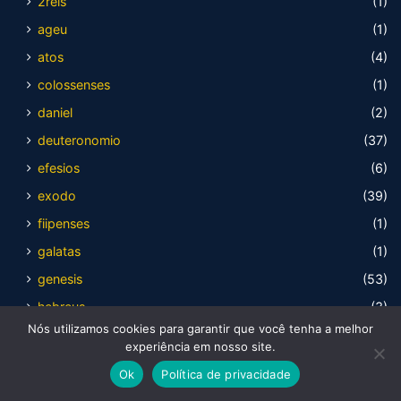
2reis
(1)
ageu
(1)
atos
(4)
colossenses
(1)
daniel
(2)
deuteronomio
(37)
efesios
(6)
exodo
(39)
fiipenses
(1)
galatas
(1)
genesis
(53)
hebreus
(3)
Nós utilizamos cookies para garantir que você tenha a melhor
ICorintios
(3)
experiência em nosso site.
isaias
(4)
Ok
Política de privacidade
joao
(6)
Facebook
X
WhatsApp
Telegram
Viber