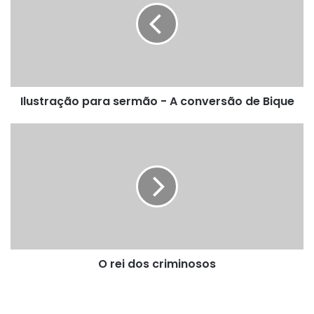
-
A
conversão
de
Bique
Ilustração para sermão - A conversão de Bique
O
rei
dos
criminosos
O rei dos criminosos