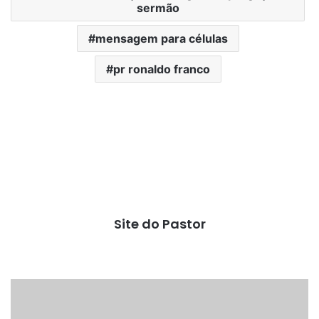
sermão
mensagem para células
pr ronaldo franco
Site do Pastor
Ilustração
para
sermão