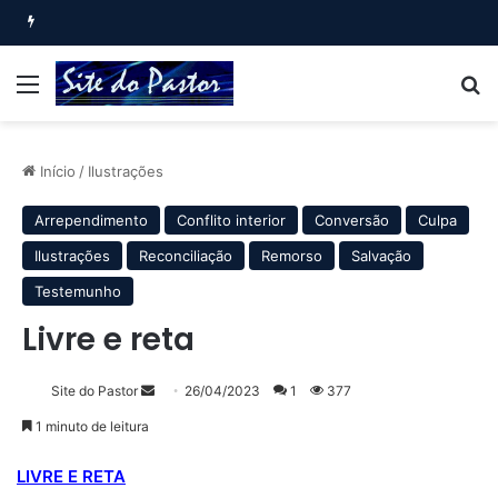
Bem-aventurado o homem que… (Salmo 1)
Menu
B
Início
/
Ilustrações
Arrependimento
Conflito interior
Conversão
Culpa
Ilustrações
Reconciliação
Remorso
Salvação
Testemunho
Livre e reta
Mande
Site do Pastor
26/04/2023
1
377
um
1 minuto de leitura
e-
mail
LIVRE E RETA