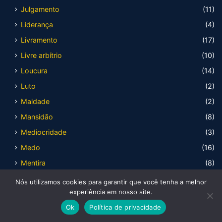
Julgamento
(11)
Liderança
(4)
Livramento
(17)
Livre arbítrio
(10)
Loucura
(14)
Luto
(2)
Maldade
(2)
Mansidão
(8)
Mediocridade
(3)
Medo
(16)
Mentira
(8)
Mesquinharia
(4)
Nós utilizamos cookies para garantir que você tenha a melhor
experiência em nosso site.
Misericórdia
(11)
Ok
Política de privacidade
Missões
(13)
Facebook
X
WhatsApp
Telegram
Viber