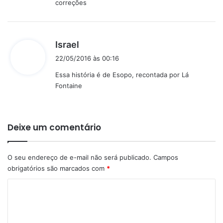
correções
e
:
d
Israel
i
22/05/2016 às 00:16
s
Essa história é de Esopo, recontada por Lá
s
Fontaine
e
:
Deixe um comentário
O seu endereço de e-mail não será publicado.
Campos
obrigatórios são marcados com
*
C
o
m