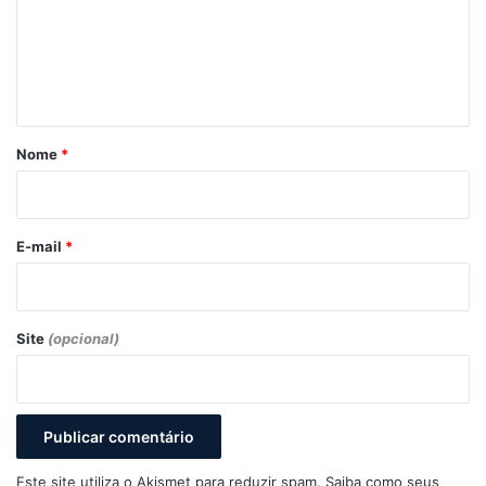
e
n
t
á
r
Nome
*
i
o
*
E-mail
*
Site
(opcional)
Este site utiliza o Akismet para reduzir spam.
Saiba como seus