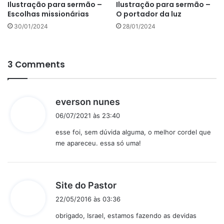
Ilustração para sermão –
Ilustração para sermão –
Escolhas missionárias
O portador da luz
30/01/2024
28/01/2024
3 Comments
d
everson nunes
i
06/07/2021 às 23:40
s
esse foi, sem dúvida alguma, o melhor cordel que
s
me apareceu. essa só uma!
e
:
d
Site do Pastor
i
22/05/2016 às 03:36
s
obrigado, Israel, estamos fazendo as devidas
s