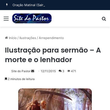
Oração Matinal (Salmo 5)
Menu
B
Início
/
Ilustrações
/
Arrependimento
Ilustração para sermão – A
morte e o lenhador
Mande
Site do Pastor
12/11/2015
3
471
um
2 minutos de leitura
e-
mail