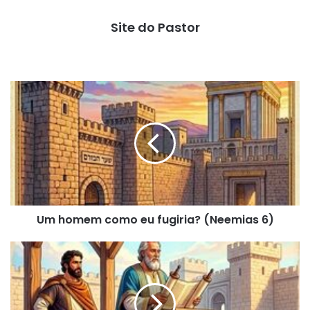
Site do Pastor
Um
homem
como
eu
fugiria?
(Neemias
6)
Um homem como eu fugiria? (Neemias 6)
Pregação
Expositiva
em
Neemias
(Neemias