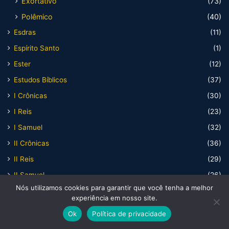
Exortativo
(73)
Polêmico
(40)
Esdras
(11)
Espírito Santo
(1)
Ester
(12)
Estudos Bíblicos
(37)
I Crônicas
(30)
I Reis
(23)
I Samuel
(32)
II Crônicas
(36)
II Reis
(29)
II Samuel
(26)
Nós utilizamos cookies para garantir que você tenha a melhor
Ilustrações
(589)
experiência em nosso site.
Aceitação
(8)
Ok
Política de privacidade
Adoção
(2)
Facebook
X
WhatsApp
Telegram
Viber