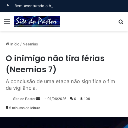
Bem-aventurado o homem que… (Salmo 1)
Menu
B
Início
/
Neemias
O inimigo não tira férias
(Neemias 7)
A conclusão de uma etapa não significa o fim
da vigilância.
Mande
Site do Pastor
01/06/2026
0
109
um
5 minutos de leitura
e-
mail