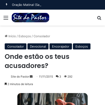
Oração Matinal (Salmo 5)
Menu
B
Início
/
Esboços
/
Consolador
Consolador
Devocional
Encorajador
Esboços
Onde estão os teus
acusadores?
Mande
Site do Pastor
11/11/2015
3
292
um
2 minutos de leitura
e-
mail