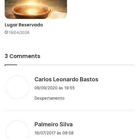
Lugar Reservado
19/04/2026
3 Comments
d
Carlos Leonardo Bastos
i
09/09/2020 às 19:55
s
Despertamento
s
e
:
d
Palmeiro Silva
i
16/07/2017 às 09:58
s