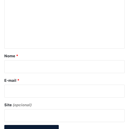
o
m
e
n
t
á
r
Nome
*
i
o
*
E-mail
*
Site
(opcional)