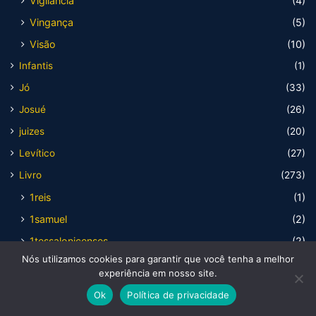
Vigilância
(4)
Vingança
(5)
Visão
(10)
Infantis
(1)
Jó
(33)
Josué
(26)
juizes
(20)
Levítico
(27)
Livro
(273)
1reis
(1)
1samuel
(2)
1tessalonicenses
(2)
Nós utilizamos cookies para garantir que você tenha a melhor
1timoteo
(3)
experiência em nosso site.
2cronicas
(1)
Ok
Política de privacidade
2reis
(1)
Facebook
X
WhatsApp
Telegram
Viber