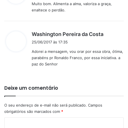
Muito bom. Alimenta a alma, valoriza a graça,
s
enaltece o perdão.
e
:
d
Washington Pereira da Costa
i
25/06/2017 às 17:35
s
Adorei a mensagem, vou orar por essa obra, ótima,
s
parabéns pr Ronaldo Franco, por essa iniciativa. a
e
paz do Senhor
:
Deixe um comentário
O seu endereço de e-mail não será publicado.
Campos
obrigatórios são marcados com
*
C