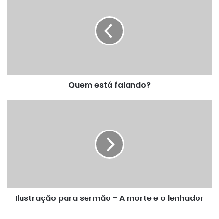
está
falando?
Quem está falando?
Ilustração
para
sermão
-
A
morte
e
o
lenhador
Ilustração para sermão - A morte e o lenhador