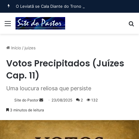
O Leviatã se Cala Diante do Trono (Jó 40:6 a Jó 41:34)
Menu
B
Início
/
juizes
Votos Precipitados (Juízes
Cap. 11)
Uma loucura reliosa que persiste
Mande
Site do Pastor
23/08/2025
2
132
um
3 minutos de leitura
e-
mail