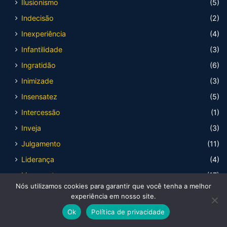
Ilusionismo
(5)
Indecisão
(2)
Inexperiência
(4)
Infantilidade
(3)
Ingratidão
(6)
Inimizade
(3)
Insensatez
(5)
Intercessão
(1)
Inveja
(3)
Julgamento
(11)
Liderança
(4)
Livramento
(17)
Nós utilizamos cookies para garantir que você tenha a melhor
Livre arbítrio
(10)
experiência em nosso site.
Loucura
(14)
Ok
Política de privacidade
Luto
(2)
Facebook
X
WhatsApp
Telegram
Viber