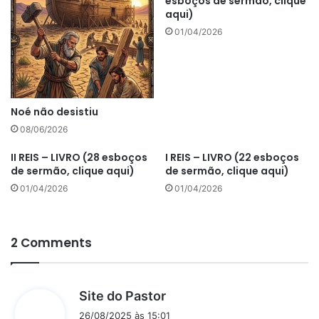
esboços de sermão, clique
aqui)
01/04/2026
Noé não desistiu
08/06/2026
II REIS – LIVRO (28 esboços
I REIS – LIVRO (22 esboços
de sermão, clique aqui)
de sermão, clique aqui)
01/04/2026
01/04/2026
2 Comments
d
Site do Pastor
i
26/08/2025 às 15:01