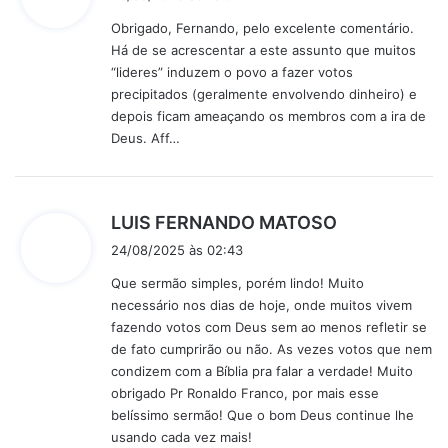
s
Obrigado, Fernando, pelo excelente comentário.
s
Há de se acrescentar a este assunto que muitos
e
“lideres” induzem o povo a fazer votos
:
precipitados (geralmente envolvendo dinheiro) e
depois ficam ameaçando os membros com a ira de
Deus. Aff…
d
LUIS FERNANDO MATOSO
i
24/08/2025 às 02:43
s
Que sermão simples, porém lindo! Muito
s
necessário nos dias de hoje, onde muitos vivem
e
fazendo votos com Deus sem ao menos refletir se
:
de fato cumprirão ou não. As vezes votos que nem
condizem com a Bíblia pra falar a verdade! Muito
obrigado Pr Ronaldo Franco, por mais esse
belíssimo sermão! Que o bom Deus continue lhe
usando cada vez mais!