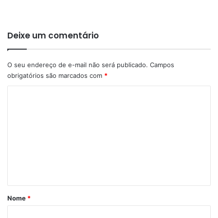
Deixe um comentário
O seu endereço de e-mail não será publicado.
Campos
obrigatórios são marcados com
*
C
o
m
e
n
t
á
r
Nome
*
i