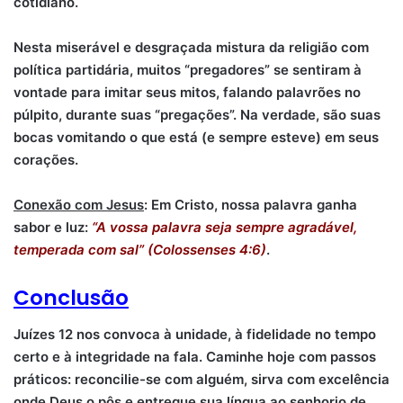
cotidiano.
Nesta miserável e desgraçada mistura da religião com
política partidária, muitos “pregadores” se sentiram à
vontade para imitar seus mitos, falando palavrões no
púlpito, durante suas “pregações”. Na verdade, são suas
bocas vomitando o que está (e sempre esteve) em seus
corações.
Conexão com Jesus
: Em Cristo, nossa palavra ganha
sabor e luz:
“A vossa palavra seja sempre agradável,
temperada com sal” (Colossenses 4:6)
.
Conclusão
Juízes 12 nos convoca à unidade, à fidelidade no tempo
certo e à integridade na fala. Caminhe hoje com passos
práticos: reconcilie-se com alguém, sirva com excelência
onde Deus o pôs e entregue sua língua ao senhorio de