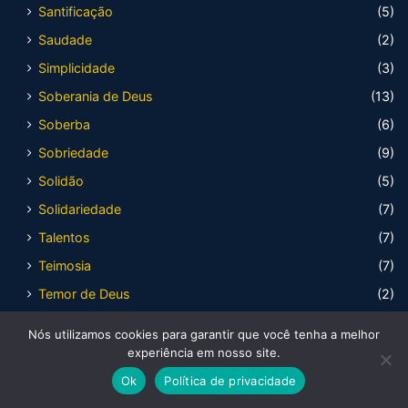
Santificação
(5)
Saudade
(2)
Simplicidade
(3)
Soberania de Deus
(13)
Soberba
(6)
Sobriedade
(9)
Solidão
(5)
Solidariedade
(7)
Talentos
(7)
Teimosia
(7)
Temor de Deus
(2)
Terceira idade
(3)
Nós utilizamos cookies para garantir que você tenha a melhor
Testemunho
(11)
experiência em nosso site.
Timidez
(1)
Ok
Política de privacidade
Traição
(4)
Facebook
X
WhatsApp
Telegram
Viber