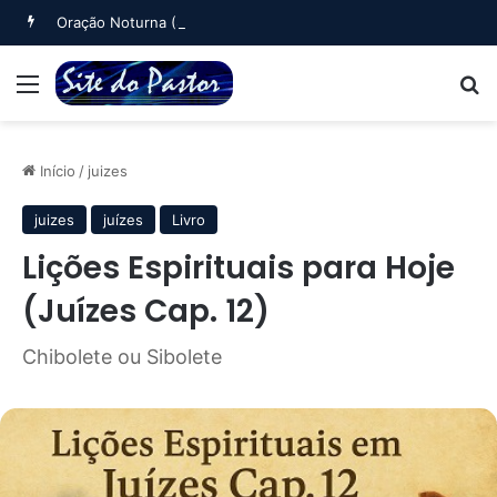
Oração Noturna (Salmo 4)
Menu
B
Início
/
juizes
juizes
juízes
Livro
Lições Espirituais para Hoje
(Juízes Cap. 12)
Chibolete ou Sibolete