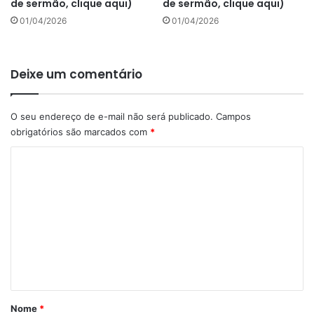
de sermão, clique aqui)
de sermão, clique aqui)
01/04/2026
01/04/2026
Deixe um comentário
O seu endereço de e-mail não será publicado.
Campos
obrigatórios são marcados com
*
C
o
m
e
n
t
á
r
Nome
*