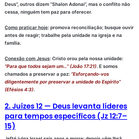
Deus”, outros dizem “Shalon Adonai”, mas o conflito não
cessa, ninguém tem paz para oferecer.
Como praticar hoje
: promova reconciliação; busque ouvir
antes de reagir; trabalhe pela unidade na igreja e na
família.
Conexão com Jesus
: Cristo orou pela nossa unidade:
“Para que todos sejam um…” (João 17:21)
. E somos
chamados a preservar a paz:
“Esforçando-vos
diligentemente por preservar a unidade do Espírito”
(Efésios 4:3)
.
2. Juízes 12 — Deus levanta líderes
para tempos específicos (Jz 12:7–
15)
Jefté julga Israel seis anos e morre; depois vêm Ibsã,