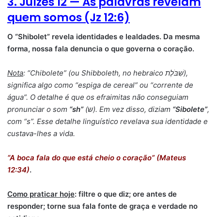
3. Juízes 12 — As palavras revelam
quem somos (Jz 12:6)
O “Shibolet” revela identidades e lealdades. Da mesma
forma, nossa fala denuncia o que governa o coração.
Nota
: “Chibolete” (ou Shibboleth, no hebraico שִׁבֹּלֶת),
significa algo como “espiga de cereal” ou “corrente de
água”. O detalhe é que os efraimitas não conseguiam
pronunciar o som
“sh”
(ש). Em vez disso, diziam
“Sibolete”
,
com “s”. Esse detalhe linguístico revelava sua identidade e
custava-lhes a vida.
“A boca fala do que está cheio o coração” (Mateus
12:34)
.
Como praticar hoje
: filtre o que diz; ore antes de
responder; torne sua fala fonte de graça e verdade no