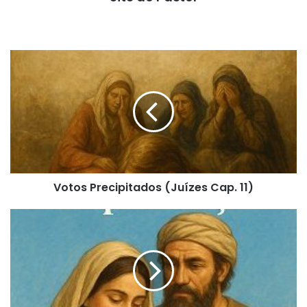
Votos
Precipitados
(Juízes
Cap.
11)
Votos Precipitados (Juízes Cap. 11)
Renasce
a
Esperança
(Juízes
Cap.
13)