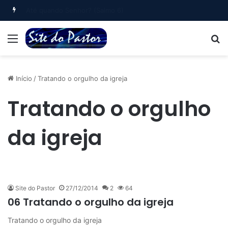
Oração Matinal (Salmo 5)
Menu
B
Início
/
Tratando o orgulho da igreja
Tratando o orgulho
da igreja
Site do Pastor
27/12/2014
2
64
06 Tratando o orgulho da igreja
Tratando o orgulho da igreja