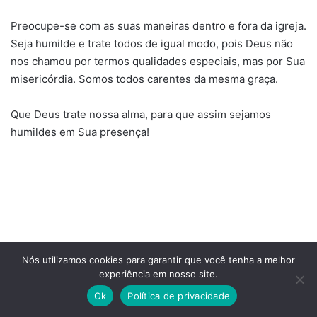
Preocupe-se com as suas maneiras dentro e fora da igreja.
Seja humilde e trate todos de igual modo, pois Deus não
nos chamou por termos qualidades especiais, mas por Sua
misericórdia. Somos todos carentes da mesma graça.
Que Deus trate nossa alma, para que assim sejamos
humildes em Sua presença!
Nós utilizamos cookies para garantir que você tenha a melhor
experiência em nosso site.
Site do Pastor
Ok
Política de privacidade
Facebook
X
WhatsApp
Telegram
Viber