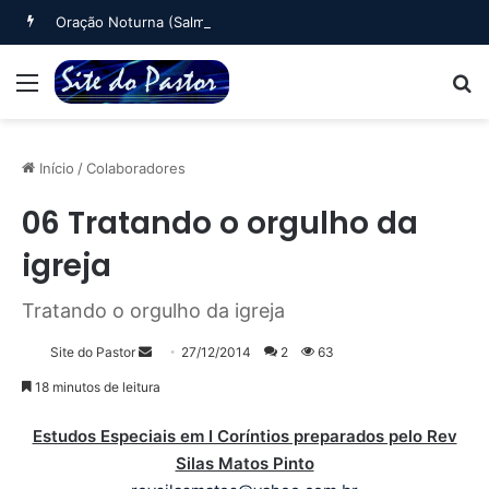
Oração Noturna (Salmo 4)
Menu
B
Início
/
Colaboradores
06 Tratando o orgulho da
igreja
Tratando o orgulho da igreja
Mande
Site do Pastor
27/12/2014
2
63
um
18 minutos de leitura
e-
mail
Estudos Especiais em I Coríntios preparados pelo Rev
Silas Matos Pinto