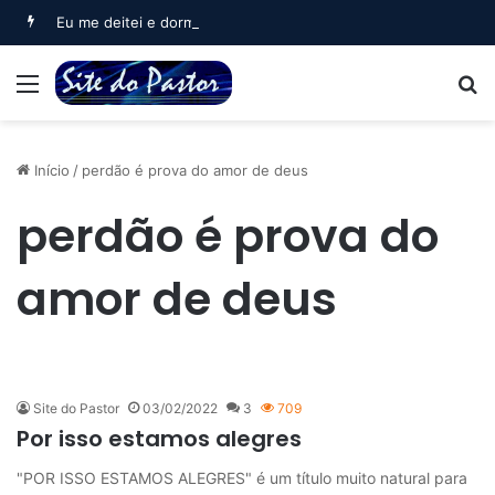
Eu me deitei e dormi (Salmo 3)
Menu
B
Início
/
perdão é prova do amor de deus
perdão é prova do
amor de deus
Site do Pastor
03/02/2022
3
709
Por isso estamos alegres
"POR ISSO ESTAMOS ALEGRES" é um título muito natural para