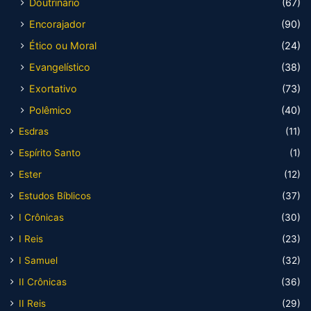
Doutrinário
(67)
Encorajador
(90)
Ético ou Moral
(24)
Evangelístico
(38)
Exortativo
(73)
Polêmico
(40)
Esdras
(11)
Espírito Santo
(1)
Ester
(12)
Estudos Bíblicos
(37)
I Crônicas
(30)
I Reis
(23)
I Samuel
(32)
II Crônicas
(36)
II Reis
(29)