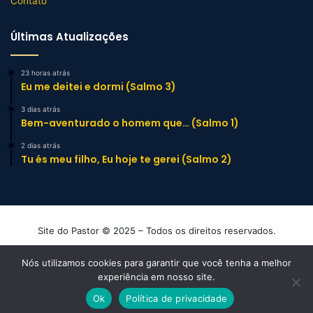
Contato
Últimas Atualizações
23 horas atrás
Eu me deitei e dormi (Salmo 3)
3 dias atrás
Bem-aventurado o homem que… (Salmo 1)
2 dias atrás
Tu és meu filho, Eu hoje te gerei (Salmo 2)
Site do Pastor © 2025 – Todos os direitos reservados.
Mensagens e Esboços de Sermão Evangélicos
Nós utilizamos cookies para garantir que você tenha a melhor
experiência em nosso site.
Facebook
YouTube
Instagram
TikTok
WhatsApp
Ok
Política de privacidade