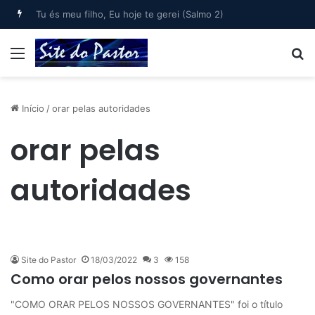
Bem-aventurado o homem que… (Salmo 1)
Menu
B
Início
/
orar pelas autoridades
orar pelas
autoridades
Site do Pastor
18/03/2022
3
158
Como orar pelos nossos governantes
"COMO ORAR PELOS NOSSOS GOVERNANTES" foi o título