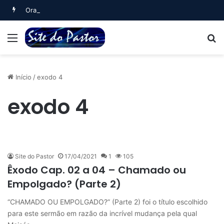
Oração Noturna (Salmo 4)
Menu
B
Início
/
exodo 4
exodo 4
Site do Pastor
17/04/2021
1
105
Êxodo Cap. 02 a 04 – Chamado ou
Empolgado? (Parte 2)
“CHAMADO OU EMPOLGADO?” (Parte 2) foi o título escolhido
para este sermão em razão da incrível mudança pela qual